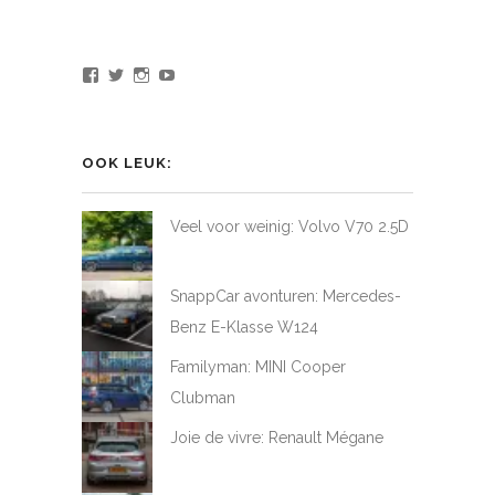
Bekijk
Bekijk
Bekijk
Bekijk
het
het
het
het
profiel
profiel
profiel
profiel
van
van
van
van
LoveAtFirstDrive
@LAFD_NL
loveatfirstdrive
LoveAtFirstDriveNL
op
op
op
op
OOK LEUK:
Facebook
Twitter
Instagram
YouTube
Veel voor weinig: Volvo V70 2.5D
SnappCar avonturen: Mercedes-
Benz E-Klasse W124
Familyman: MINI Cooper
Clubman
Joie de vivre: Renault Mégane