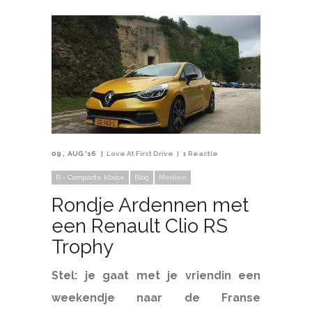
09
AUG '16
Love At First Drive
1 Reactie
B - Compacte klasse
Blog
Merken
Rondje Ardennen met
een Renault Clio RS
Trophy
Stel: je gaat
met je vriendin een
weekendje naar de Franse