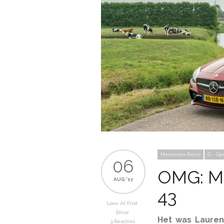
Mercedes-Benz
O - Op
06
OMG: M
AUG '17
43
Love At First
Drive
Het was Laurens
3 Reacties