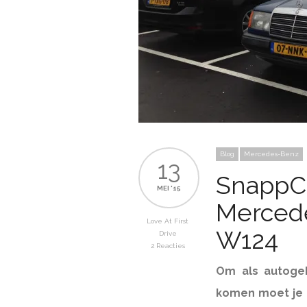
Blog
Mercedes-Benz
13
SnappCa
MEI '15
Merced
Love At First
W124
Drive
2 Reacties
Om als autoge
komen moet je 