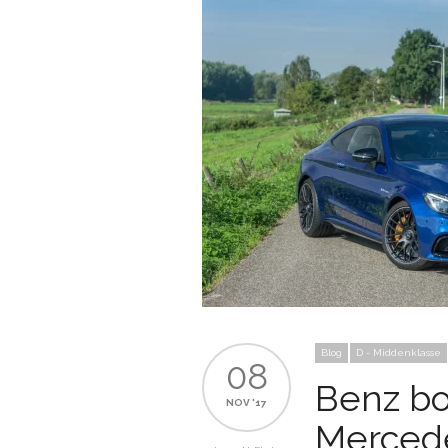
Blog
D - Middenklasse
08
Benz bo
NOV '17
Merced