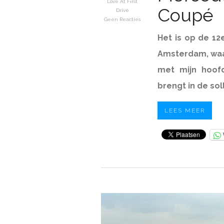
Love At First
Coupé
Drive
Geen Reacties
Het is op de 12
Amsterdam, waar
met mijn hoofd
brengt in de sol
LEES MEER