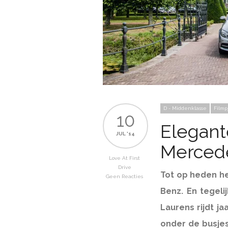
D - Middenklasse
Filmp
10
Elegant
JUL '14
Merced
Love At First
Drive
Tot op heden h
Geen Reacties
Benz. En tegelij
Laurens rijdt ja
onder de busjes