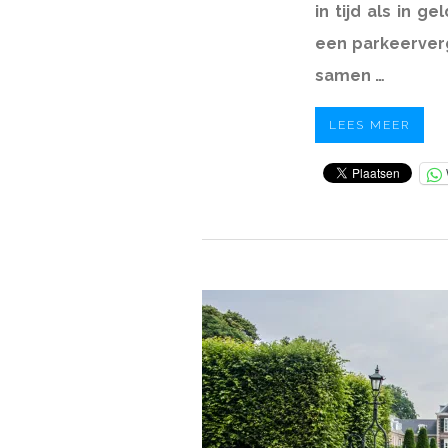
in tijd als in g
een parkeervergu
samen …
LEES MEER