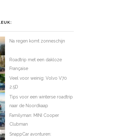
het
het
het
iel
rofiel
profiel
profiel
van
van
van
AtFirstDrive
@LAFD_NL
loveatfirstdrive
LoveAtFirstDriveNL
op
op
op
LEUK:
ebook
Twitter
Instagram
YouTube
Na regen komt zonneschijn
Roadtrip met een dakloze
Française
Veel voor weinig: Volvo V70
2.5D
Tips voor een winterse roadtrip
naar de Noordkaap
Familyman: MINI Cooper
Clubman
SnappCar avonturen: