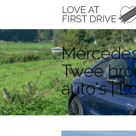
Mercedes
Twee broe
auto's | L