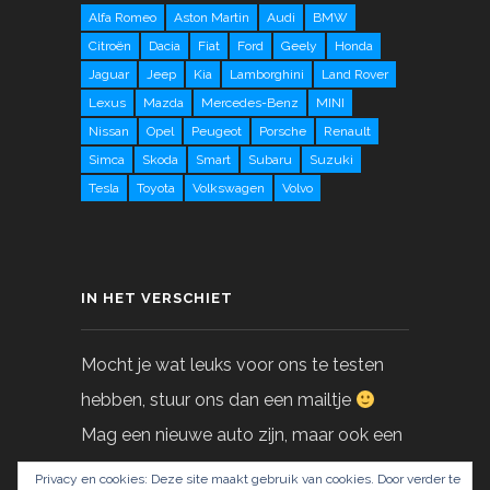
Alfa Romeo
Aston Martin
Audi
BMW
Citroën
Dacia
Fiat
Ford
Geely
Honda
Jaguar
Jeep
Kia
Lamborghini
Land Rover
Lexus
Mazda
Mercedes-Benz
MINI
Nissan
Opel
Peugeot
Porsche
Renault
Simca
Skoda
Smart
Subaru
Suzuki
Tesla
Toyota
Volkswagen
Volvo
IN HET VERSCHIET
Mocht je wat leuks voor ons te testen
hebben, stuur ons dan een mailtje
Mag een nieuwe auto zijn, maar ook een
gebruikte!
Privacy en cookies: Deze site maakt gebruik van cookies. Door verder te