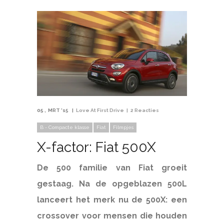
05
MRT '15
Love At First Drive
2 Reacties
B - Compacte klasse
Fiat
Filmpjes
X-factor: Fiat 500X
De 500 familie van Fiat groeit
gestaag. Na de opgeblazen 500L
lanceert het merk nu de 500X: een
crossover voor mensen die houden