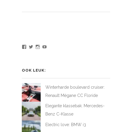
Bekijk
Bekijk
Bekijk
Bekijk
het
het
het
het
profiel
profiel
profiel
profiel
van
van
van
van
LoveAtFirstDrive
@LAFD_NL
loveatfirstdrive
LoveAtFirstDriveNL
op
op
op
op
OOK LEUK:
Facebook
Twitter
Instagram
YouTube
Winterharde boulevard cruiser:
Renault Mégane CC Floride
Elegante klassebak: Mercedes-
Benz C-Klasse
Electric love: BMW i3