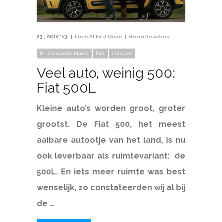
23
NOV '13
Love At First Drive
Geen Reacties
B - Compacte klasse
Fiat
Filmpjes
Veel auto, weinig 500:
Fiat 500L
Kleine auto’s worden groot, groter
grootst. De Fiat 500, het meest
aaibare autootje van het land, is nu
ook leverbaar als ruimtevariant: de
500L. En iets meer ruimte was best
wenselijk, zo constateerden wij al bij
de …