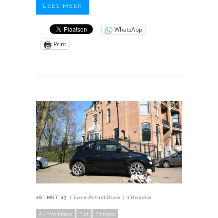
LEES MEER
WhatsApp
Print
16
MRT '13
Love At First Drive
1 Reactie
A - Miniklasse
Fiat
Filmpjes