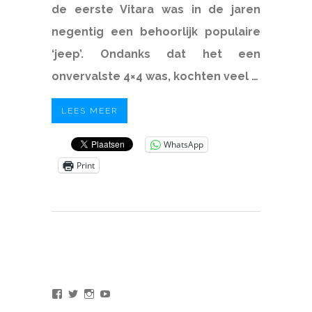
de eerste Vitara was in de jaren
negentig een behoorlijk populaire
‘jeep’. Ondanks dat het een
onvervalste 4×4 was, kochten veel …
LEES MEER
WhatsApp
Print
Bekijk
Bekijk
Bekijk
Bekijk
het
het
het
het