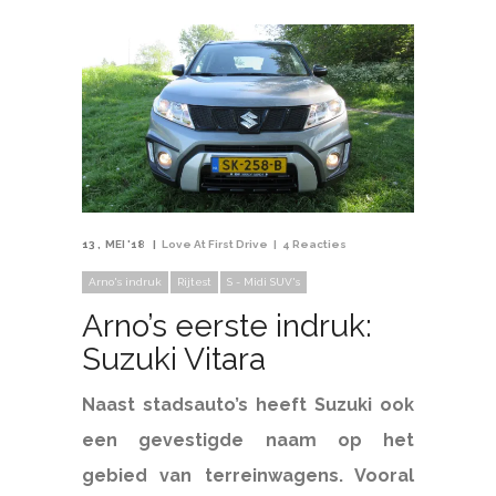
13
MEI '18
Love At First Drive
4 Reacties
Arno's indruk
Rijtest
S - Midi SUV's
Arno’s eerste indruk:
Suzuki Vitara
Naast stadsauto’s heeft Suzuki ook
een gevestigde naam op het
gebied van terreinwagens. Vooral