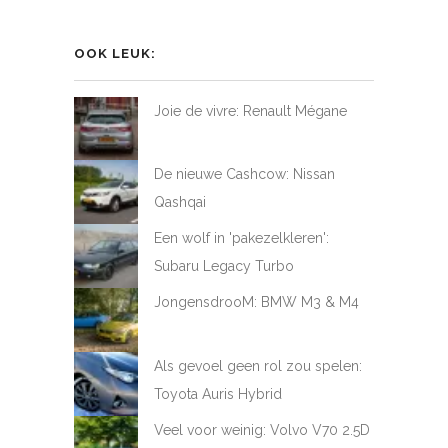
profiel
profiel
profiel
profiel
van
van
van
van
LoveAtFirstDrive
@LAFD_NL
loveatfirstdrive
LoveAtFirstDriveNL
op
op
op
op
OOK LEUK:
Facebook
Twitter
Instagram
YouTube
Joie de vivre: Renault Mégane
De nieuwe Cashcow: Nissan
Qashqai
Een wolf in 'pakezelkleren':
Subaru Legacy Turbo
JongensdrooM: BMW M3 & M4
Als gevoel geen rol zou spelen:
Toyota Auris Hybrid
Veel voor weinig: Volvo V70 2.5D