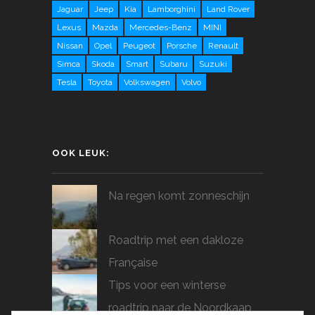
Jaguar
Jeep
Kia
Lamborghini
Land Rover
Lexus
Mazda
Mercedes-Benz
MINI
Nissan
Opel
Peugeot
Porsche
Renault
Simca
Skoda
Smart
Subaru
Suzuki
Tesla
Toyota
Volkswagen
Volvo
OOK LEUK:
Na regen komt zonneschijn
Roadtrip met een dakloze
Française
Tips voor een winterse
roadtrip naar de Noordkaap