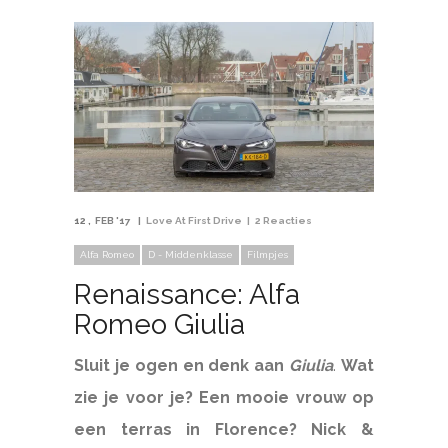
12
FEB '17
Love At First Drive
2 Reacties
Alfa Romeo
D - Middenklasse
Filmpjes
Renaissance: Alfa
Romeo Giulia
Sluit je ogen en denk aan
Giulia
.
Wat
zie je voor je? Een mooie vrouw op
een terras in Florence? Nick &