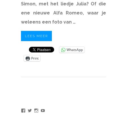
Simon, met het liedje Julia? Of die
ene nieuwe Alfa Romeo, waar je
weleens een foto van …
LEES MEER
WhatsApp
Print
Bekijk
Bekijk
Bekijk
Bekijk
het
het
het
het
profiel
profiel
profiel
profiel
van
van
van
van