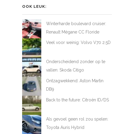
LoveAtFirstDrive
@LAFD_NL
loveatfirstdrive
LoveAtFirstDriveNL
op
op
op
op
OOK LEUK:
Facebook
Twitter
Instagram
YouTube
Winterharde boulevard cruiser:
Renault Mégane CC Floride
Veel voor weinig: Volvo V70 2.5D
Onderscheidend zonder op te
vallen: Skoda Citigo
Ontzagwekkend: Aston Martin
DB9
Back to the future: Citroën ID/DS
Als gevoel geen rol zou spelen:
Toyota Auris Hybrid