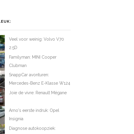
het
het
het
iel
rofiel
profiel
profiel
van
van
van
AtFirstDrive
@LAFD_NL
loveatfirstdrive
LoveAtFirstDriveNL
op
op
op
LEUK:
ebook
Twitter
Instagram
YouTube
Veel voor weinig: Volvo V70
2.5D
Familyman: MINI Cooper
Clubman
SnappCar avonturen:
Mercedes-Benz E-Klasse W124
Joie de vivre: Renault Mégane
Arno's eerste indruk: Opel
Insignia
Diagnose autokoopziek: