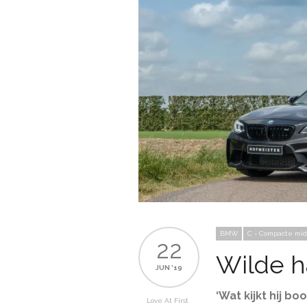
BMW
C - Compacte mi
22
Wilde 
JUN '19
‘Wat kijkt hij b
Love At First