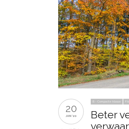
B - Compacte klasse
Fi
20
Beter v
JAN '20
verwaar