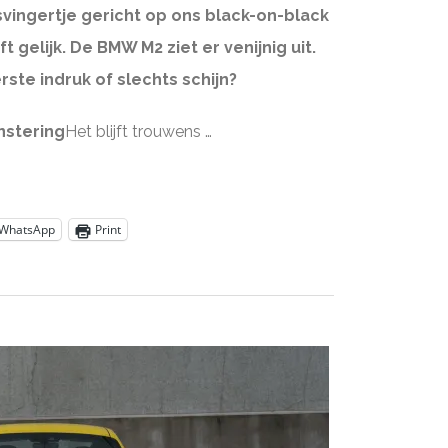
wijsvingertje gericht op ons black-on-black
ft gelijk. De BMW M2 ziet er venijnig uit.
ste indruk of slechts schijn?
nstering
Het blijft trouwens …
WhatsApp
Print