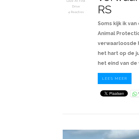
Love At First
RS
Drive
4 Reacties
Soms kijk ik van
Animal Protectio
verwaarloosde h
het hart op de j
het eind van de v
LEES MEER