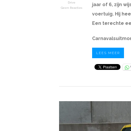
Drive
jaar of 6, zijn 
Geen Reacties
voertuig. Hij hee
Een terechte eer
Carnavalsuitmo
LEES MEER