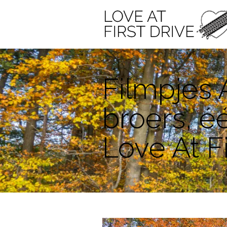
Filmpjes 
broers, éé
Love At Fi