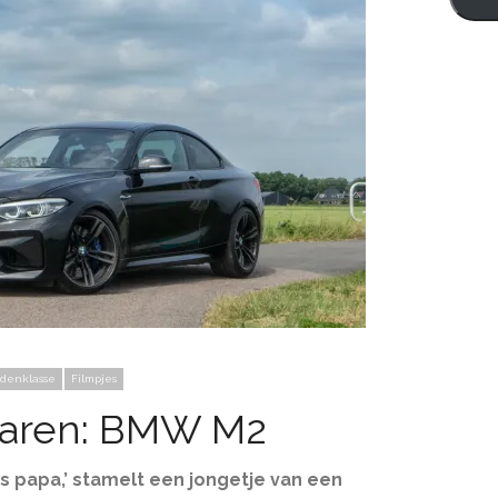
ddenklasse
Filmpjes
haren: BMW M2
oos papa,’ stamelt een jongetje van een