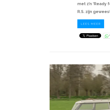
met z’n ‘Ready f
R.S. zijn gewees
LEES MEER