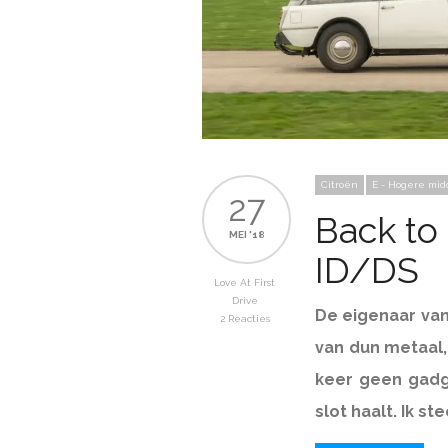
Citroën
E - Hogere mid
27
Back to 
MEI '18
ID/DS
Love At First
Drive
De eigenaar van
2 Reacties
van dun metaal,
keer geen gadge
slot haalt. Ik st