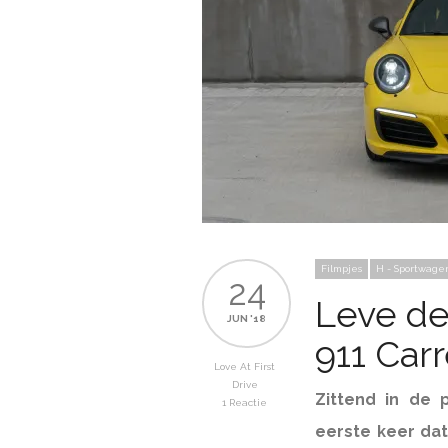
Filmpjes
H - Sportwage
24
Leve de
JUN '18
911 Carr
Love At First
Drive
Zittend in de 
1 Reactie
eerste keer dat