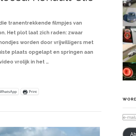
 die tranentrekkende filmpjes van
n. Het plot laat zich raden: zwaar
ondjes worden door vrijwilligers met
uiste plaats opgelapt en springen aan
ideo vrolijk in het …
WhatsApp
Print
WORD
E-
MAIL
Ab