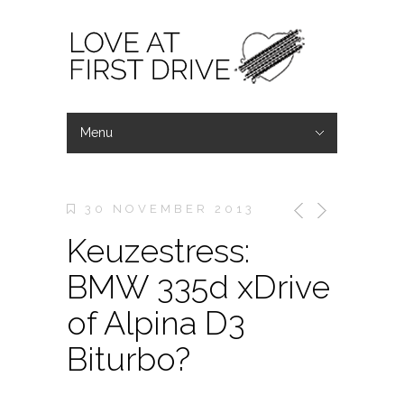
Menu
Verberg Navigatie
Home
Wat wij doen
Wouter & Laurens
Contact
30 NOVEMBER 2013
Keuzestress:
BMW 335d xDrive
of Alpina D3
Biturbo?