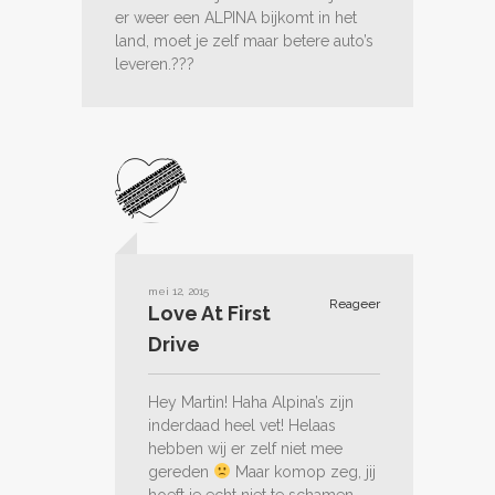
er weer een ALPINA bijkomt in het
land, moet je zelf maar betere auto’s
leveren.???
mei 12, 2015
Reageer
Love At First
Drive
Hey Martin! Haha Alpina’s zijn
inderdaad heel vet! Helaas
hebben wij er zelf niet mee
gereden
Maar komop zeg, jij
hoeft je echt niet te schamen