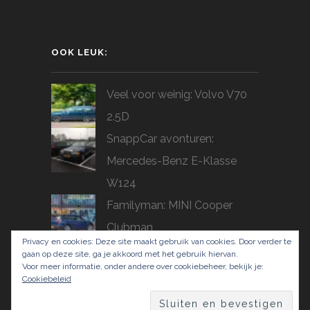
OOK LEUK:
Veel voor weinig: Volvo V70
2.5D
SnappCar avonturen:
Mercedes-Benz E-Klasse
W124
Familyman: MINI Cooper
Clubman
Privacy en cookies: Deze site maakt gebruik van cookies. Door verder te
Arno's eerste indruk: Opel
gaan op deze site, ga je akkoord met het gebruik hiervan.
Voor meer informatie, onder andere over cookiebeheer, bekijk je:
Insignia
Cookiebeleid