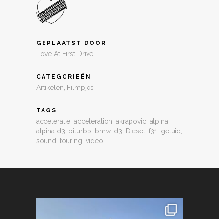
GEPLAATST DOOR
Love At First Drive
CATEGORIEËN
Artikelen
,
Filmpjes
TAGS
acceleratie
,
acceleration
,
akrapovic
,
alpina
,
alpina d3
,
biturbo
,
bmw
,
d3
,
Diesel
,
f31
,
geluid
,
sound
,
touring
,
video