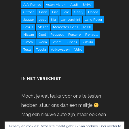
Alfa Romeo
Aston Martin
Audi
BMW
Citroën
Dacia
Fiat
Ford
Geely
Honda
Jaguar
Jeep
Kia
Lamborghini
Land Rover
Lexus
Mazda
Mercedes-Benz
MINI
Nissan
Opel
Peugeot
Porsche
Renault
Simca
Skoda
Smart
Subaru
Suzuki
Tesla
Toyota
Volkswagen
Volvo
IN HET VERSCHIET
Mocht je wat leuks voor ons te testen
hebben, stuur ons dan een mailtje
Mag een nieuwe auto zijn, maar ook een
gebruikte!
Privacy en cookies: Deze site maakt gebruik van cookies. Door verder te