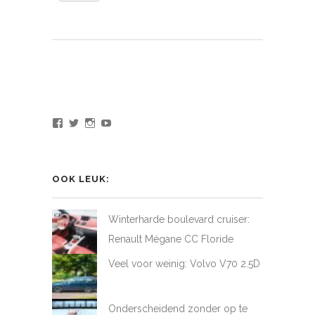
Bekijk
Bekijk
Bekijk
Bekijk
het
het
het
het
profiel
profiel
profiel
profiel
van
van
van
van
LoveAtFirstDrive
@LAFD_NL
loveatfirstdrive
LoveAtFirstDriveNL
op
op
op
op
OOK LEUK:
Facebook
Twitter
Instagram
YouTube
Winterharde boulevard cruiser:
Renault Mégane CC Floride
Veel voor weinig: Volvo V70 2.5D
Onderscheidend zonder op te