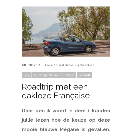
08
NOV '15
Love At First Drive
4 Reacties
Blog
C - Compacte middenklasse
Renault
Roadtrip met een
dakloze Française
Daar ben ik weer! In deel 1 konden
jullie lezen hoe de keuze op deze
mooie blauwe Mégane is gevallen.