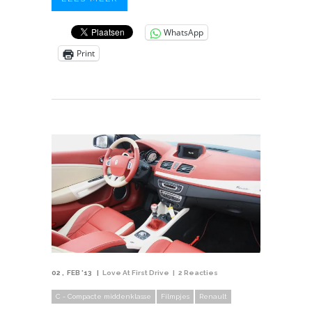
WhatsApp
Print
02
FEB '13
Love At First Drive
2 Reacties
C - Compacte middenklasse
Filmpjes
Renault