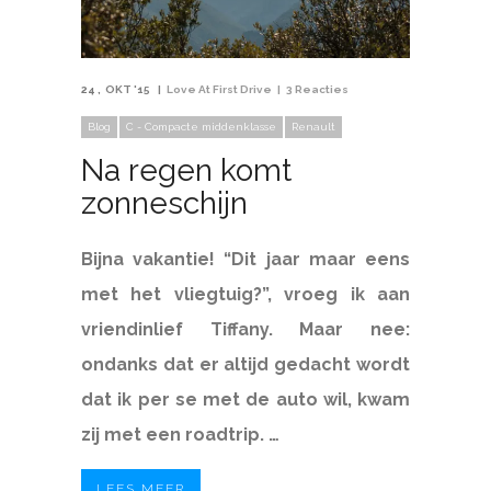
24
OKT '15
Love At First Drive
3 Reacties
Blog
C - Compacte middenklasse
Renault
Na regen komt
zonneschijn
Bijna vakantie! “Dit jaar maar eens
met het vliegtuig?”, vroeg ik aan
vriendinlief Tiffany. Maar nee:
ondanks dat er altijd gedacht wordt
dat ik per se met de auto wil, kwam
zij met een roadtrip. …
LEES MEER