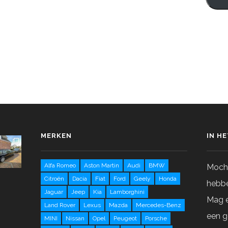
MERKEN
IN H
Alfa Romeo
Aston Martin
Audi
BMW
Mocht
Citroën
Dacia
Fiat
Ford
Geely
Honda
hebbe
Jaguar
Jeep
Kia
Lamborghini
Mag e
Land Rover
Lexus
Mazda
Mercedes-Benz
een g
MINI
Nissan
Opel
Peugeot
Porsche