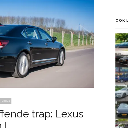
het
prof
p
van
Love
op
OOK 
Fac
Lexus
ffende trap: Lexus
 L