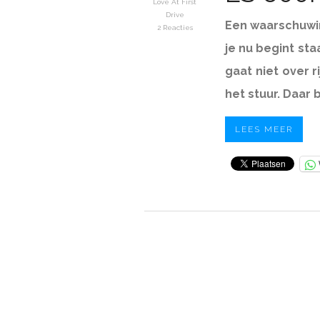
Love At First
Drive
Een waarschuwin
2 Reacties
je nu begint sta
gaat niet over 
het stuur. Daar
LEES MEER