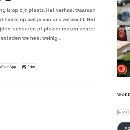
g is op zijn plaats. Het verhaal waaraan
at haaks op wat je van ons verwacht. Het
rijden, scheuren of plezier maken achter
 besteden we héél weinig …
WhatsApp
Print
WORD
E-
MAIL
Ab