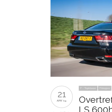
F - Topklasse
Filmpjes
21
Overtre
APR '14
LS 600h