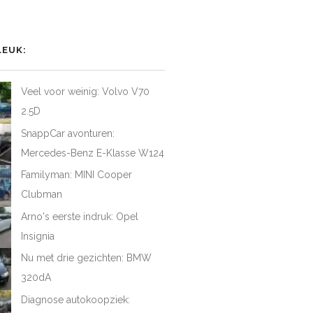
het
het
het
iel
rofiel
profiel
profiel
van
van
van
AtFirstDrive
@LAFD_NL
loveatfirstdrive
LoveAtFirstDriveNL
op
op
op
LEUK:
ebook
Twitter
Instagram
YouTube
Veel voor weinig: Volvo V70
2.5D
SnappCar avonturen:
Mercedes-Benz E-Klasse W124
Familyman: MINI Cooper
Clubman
Arno's eerste indruk: Opel
Insignia
Nu met drie gezichten: BMW
320dA
Diagnose autokoopziek: