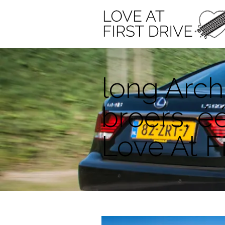
long Arch
broers, éé
Love At Fi