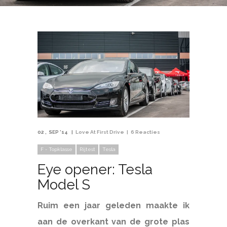
02
SEP '14
Love At First Drive
6 Reacties
F - Topklasse
Rijtest
Tesla
Eye opener: Tesla
Model S
Ruim een jaar geleden maakte ik
aan de overkant van de grote plas