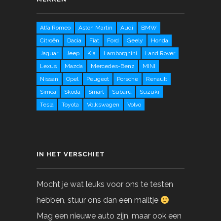
Alfa Romeo
Aston Martin
Audi
BMW
Citroën
Dacia
Fiat
Ford
Geely
Honda
Jaguar
Jeep
Kia
Lamborghini
Land Rover
Lexus
Mazda
Mercedes-Benz
MINI
Nissan
Opel
Peugeot
Porsche
Renault
Simca
Skoda
Smart
Subaru
Suzuki
Tesla
Toyota
Volkswagen
Volvo
IN HET VERSCHIET
Mocht je wat leuks voor ons te testen
hebben, stuur ons dan een mailtje
Mag een nieuwe auto zijn, maar ook een