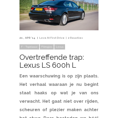
21
APR '14
Love At First Drive
2 Reacties
F - Topklasse
Filmpjes
Lexus
Overtreffende trap:
Lexus LS 600h L
Een waarschuwing is op zijn plaats.
Het verhaal waaraan je nu begint
staat haaks op wat je van ons
verwacht. Het gaat niet over rijden,
scheuren of plezier maken achter