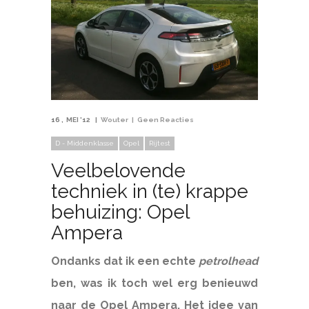
16
MEI '12
Wouter
Geen Reacties
D - Middenklasse
Opel
Rijtest
Veelbelovende
techniek in (te) krappe
behuizing: Opel
Ampera
Ondanks dat ik een echte
petrolhead
ben, was ik toch wel erg benieuwd
naar de Opel Ampera. Het idee van