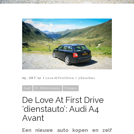
05
OKT '12
Love At First Drive
3 Reacties
Audi
D - Middenklasse
Filmpjes
De Love At First Drive
‘dienstauto’: Audi A4
Avant
Een nieuwe auto kopen en zelf