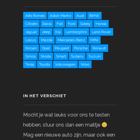
Alfa Romeo
Aston Martin
Audi
BMW
Citroën
Dacia
Fiat
Ford
Geely
Honda
Jaguar
Jeep
Kia
Lamborghini
Land Rover
Lexus
Mazda
Mercedes-Benz
MINI
Nissan
Opel
Peugeot
Porsche
Renault
Simca
Skoda
Smart
Subaru
Suzuki
Tesla
Toyota
Volkswagen
Volvo
IN HET VERSCHIET
Mocht je wat leuks voor ons te testen
hebben, stuur ons dan een mailtje
Mag een nieuwe auto zijn, maar ook een