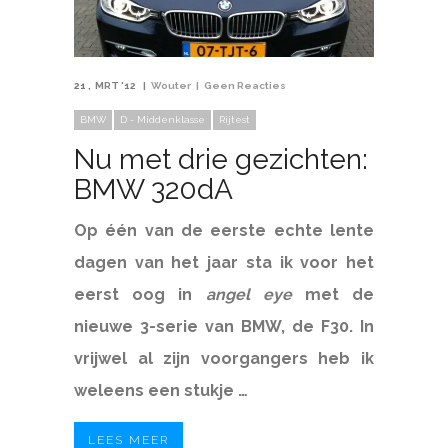
21
MRT '12
Wouter
Geen Reacties
BMW
D - Middenklasse
Rijtest
Nu met drie gezichten:
BMW 320dA
Op één van de eerste echte lente
dagen van het jaar sta ik voor het
eerst oog in
angel eye
met de
nieuwe 3-serie van BMW, de F30. In
vrijwel al zijn voorgangers heb ik
weleens een stukje …
LEES MEER