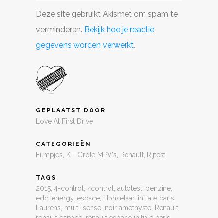
Deze site gebruikt Akismet om spam te
verminderen.
Bekijk hoe je reactie
gegevens worden verwerkt
.
GEPLAATST DOOR
Love At First Drive
CATEGORIEËN
Filmpjes
,
K - Grote MPV's
,
Renault
,
Rijtest
TAGS
2015
,
4-control
,
4control
,
autotest
,
benzine
,
edc
,
energy
,
espace
,
Honselaar
,
initiale paris
,
Laurens
,
multi-sense
,
noir amethyste
,
Renault
,
renault espace
,
renault espace initiale paris
,