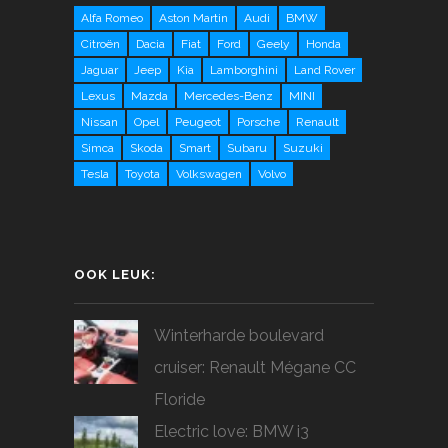
Alfa Romeo
Aston Martin
Audi
BMW
Citroën
Dacia
Fiat
Ford
Geely
Honda
Jaguar
Jeep
Kia
Lamborghini
Land Rover
Lexus
Mazda
Mercedes-Benz
MINI
Nissan
Opel
Peugeot
Porsche
Renault
Simca
Skoda
Smart
Subaru
Suzuki
Tesla
Toyota
Volkswagen
Volvo
OOK LEUK:
Winterharde boulevard
cruiser: Renault Mégane CC
Floride
Electric love: BMW i3