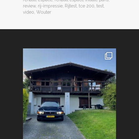
review
,
rij-impressie
,
Rijtest
,
tce 200
,
test
,
video
,
Wouter