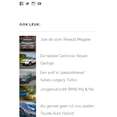
Bekijk
Bekijk
Bekijk
Bekijk
het
het
het
het
profiel
profiel
profiel
profiel
van
van
van
van
LoveAtFirstDrive
@LAFD_NL
loveatfirstdrive
LoveAtFirstDriveNL
op
op
op
op
OOK LEUK:
Facebook
Twitter
Instagram
YouTube
Joie de vivre: Renault Mégane
De nieuwe Cashcow: Nissan
Qashqai
Een wolf in 'pakezelkleren':
Subaru Legacy Turbo
JongensdrooM: BMW M3 & M4
Als gevoel geen rol zou spelen:
Toyota Auris Hybrid