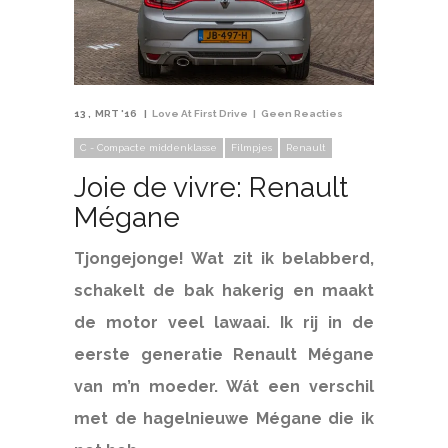
13
MRT '16
Love At First Drive
Geen Reacties
C - Compacte middenklasse
Filmpjes
Renault
Joie de vivre: Renault
Mégane
Tjongejonge! Wat zit ik belabberd,
schakelt de bak hakerig en maakt
de motor veel lawaai. Ik rij in de
eerste generatie Renault Mégane
van m’n moeder. Wát een verschil
met de hagelnieuwe Mégane die ik