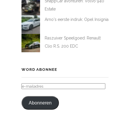
SnappCar avonturen: Volvo 940
Estate
Arno's eerste indruk: Opel Insignia
Raszuiver Speelgoed: Renault
Clio R.S. 200 EDC
WORD ABONNEE
E-
MAILADRES
Abonneren