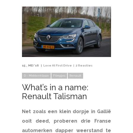
15
MEI '16
Love At First Drive
2 Reacties
D - Middenklasse
Filmpjes
Renault
What’s in a name:
Renault Talisman
Net zoals een klein dorpje in Gallië
ooit deed, proberen drie Franse
automerken dapper weerstand te