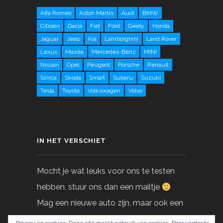
Alfa Romeo
Aston Martin
Audi
BMW
Citroën
Dacia
Fiat
Ford
Geely
Honda
Jaguar
Jeep
Kia
Lamborghini
Land Rover
Lexus
Mazda
Mercedes-Benz
MINI
Nissan
Opel
Peugeot
Porsche
Renault
Simca
Skoda
Smart
Subaru
Suzuki
Tesla
Toyota
Volkswagen
Volvo
IN HET VERSCHIET
Mocht je wat leuks voor ons te testen
hebben, stuur ons dan een mailtje
Mag een nieuwe auto zijn, maar ook een
gebruikte!