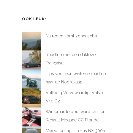
profiel
profiel
profiel
profiel
van
van
van
van
LoveAtFirstDrive
@LAFD_NL
loveatfirstdrive
LoveAtFirstDriveNL
op
op
op
op
OOK LEUK:
Facebook
Twitter
Instagram
YouTube
Na regen komt zonneschijn
Roadtrip met een dakloze
Française
Tips voor een winterse roadtrip
naar de Noordkaap
Volledig Volvowaardig: Volvo
V40 D2
Winterharde boulevard cruiser:
Renault Mégane CC Floride
Mixed feelings: Lexus NX 300h