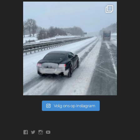
Volg ons op Instagram
Bekijk
Bekijk
Bekijk
Bekijk
het
het
het
het