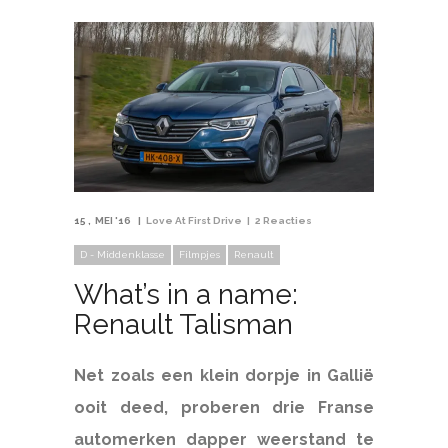
15
MEI '16
Love At First Drive
2 Reacties
D - Middenklasse
Filmpjes
Renault
What’s in a name:
Renault Talisman
Net zoals een klein dorpje in Gallië
ooit deed, proberen drie Franse
automerken dapper weerstand te