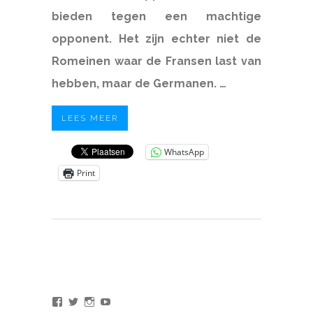
bieden tegen een machtige
opponent. Het zijn echter niet de
Romeinen waar de Fransen last van
hebben, maar de Germanen. …
LEES MEER
WhatsApp
Print
Bekijk
Bekijk
Bekijk
Bekijk
het
het
het
het