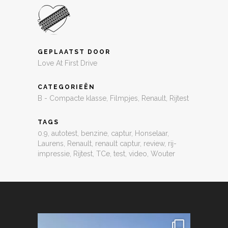
GEPLAATST DOOR
Love At First Drive
CATEGORIEËN
B - Compacte klasse
,
Filmpjes
,
Renault
,
Rijtest
TAGS
0.9
,
autotest
,
benzine
,
captur
,
Honselaar
,
Laurens
,
Renault
,
renault captur
,
review
,
rij-
impressie
,
Rijtest
,
TCe
,
test
,
video
,
Wouter