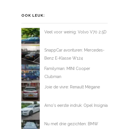
profiel
profiel
profiel
profiel
van
van
van
van
LoveAtFirstDrive
@LAFD_NL
loveatfirstdrive
LoveAtFirstDriveNL
op
op
op
op
OOK LEUK:
Facebook
Twitter
Instagram
YouTube
Veel voor weinig: Volvo V70 2.5D
SnappCar avonturen: Mercedes-
Benz E-Klasse W124
Familyman: MINI Cooper
Clubman
Joie de vivre: Renault Mégane
Arno's eerste indruk: Opel Insignia
Nu met drie gezichten: BMW