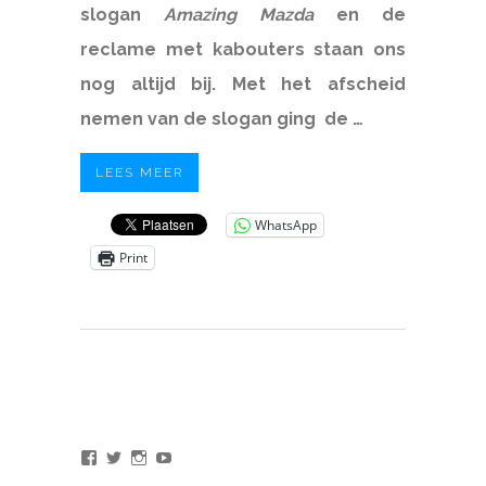
slogan
Amazing Mazda
en de
reclame met kabouters staan ons
nog altijd bij. Met het afscheid
nemen van de slogan ging de …
LEES MEER
WhatsApp
Print
Bekijk
Bekijk
Bekijk
Bekijk
het
het
het
het