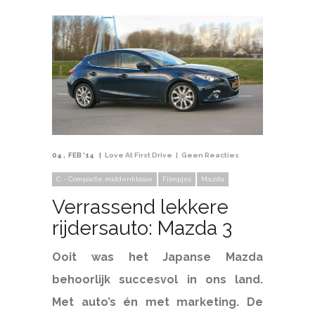
04
FEB '14
Love At First Drive
Geen Reacties
C - Compacte middenklasse
Filmpjes
Mazda
Verrassend lekkere
rijdersauto: Mazda 3
Ooit was het Japanse Mazda
behoorlijk succesvol in ons land.
Met auto’s én met marketing. De