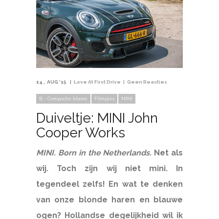
14
AUG '15
Love At First Drive
Geen Reacties
B - Compacte klasse
Filmpjes
MINI
Duiveltje: MINI John
Cooper Works
MINI. Born in the Netherlands.
Net als
wij. Toch zijn wij niet mini. In
tegendeel zelfs! En wat te denken
van onze blonde haren en blauwe
ogen? Hollandse degelijkheid wil ik