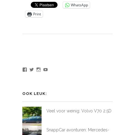
WhatsApp
Print
Bekijk
Bekijk
Bekijk
Bekijk
het
het
het
het
profiel
profiel
profiel
profiel
van
van
van
van
LoveAtFirstDrive
@LAFD_NL
loveatfirstdrive
LoveAtFirstDriveNL
op
op
op
op
OOK LEUK:
Facebook
Twitter
Instagram
YouTube
Veel voor weinig: Volvo V70 2.5D
SnappCar avonturen: Mercedes-