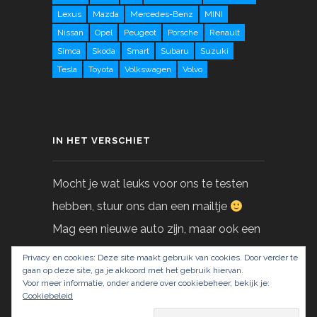
Lexus
Mazda
Mercedes-Benz
MINI
Nissan
Opel
Peugeot
Porsche
Renault
Simca
Skoda
Smart
Subaru
Suzuki
Tesla
Toyota
Volkswagen
Volvo
IN HET VERSCHIET
Mocht je wat leuks voor ons te testen
hebben, stuur ons dan een mailtje
Mag een nieuwe auto zijn, maar ook een
gebruikte!
Privacy en cookies: Deze site maakt gebruik van cookies. Door verder te
gaan op deze site, ga je akkoord met het gebruik hiervan.
Voor meer informatie, onder andere over cookiebeheer, bekijk je:
info@LoveAtFirstDrive.nl
Cookiebeleid