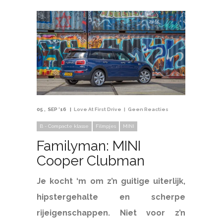
05
SEP '16
Love At First Drive
Geen Reacties
B - Compacte klasse
Filmpjes
MINI
Familyman: MINI
Cooper Clubman
Je kocht ‘m om z’n guitige uiterlijk,
hipstergehalte en scherpe
rijeigenschappen. Niet voor z’n