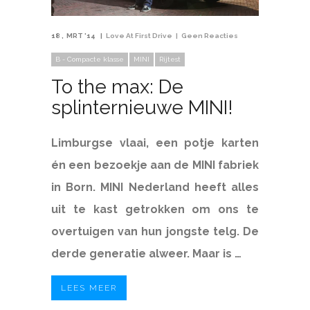
18
MRT '14
Love At First Drive
Geen Reacties
B - Compacte klasse
MINI
Rijtest
To the max: De
splinternieuwe MINI!
Limburgse vlaai, een potje karten
én een bezoekje aan de MINI fabriek
in Born. MINI Nederland heeft alles
uit te kast getrokken om ons te
overtuigen van hun jongste telg. De
derde generatie alweer. Maar is …
LEES MEER