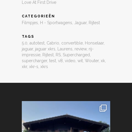
Love At First Drive
CATEGORIEËN
Filmpjes
,
H - Sportwagens
,
Jaguar
,
Rijtest
TAGS
5.0
,
autotest
,
Cabrio
,
convertible
,
Honselaar
,
jaguar
,
jaguar xkrs
,
Laurens
,
review
,
rij-
impressie
,
Rijtest
,
RS
,
Supercharged
,
supercharger
,
test
,
v8
,
video
,
wit
,
Wouter
,
xk
,
xkr
,
xkr-s
,
xkrs