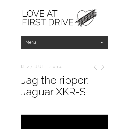
Menu
Verberg Navigatie
Home
Wat wij doen
Wouter & Laurens
Contact
27 JULI 2014
Jag the ripper:
Jaguar XKR-S