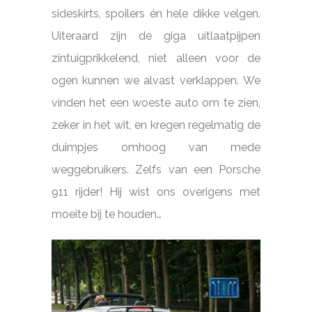
sideskirts, spoilers én hele dikke velgen.
Uiteraard zijn de giga uitlaatpijpen
zintuigprikkelend, niet alleen voor de
ogen kunnen we alvast verklappen. We
vinden het een woeste auto om te zien,
zeker in het wit, en kregen regelmatig de
duimpjes omhoog van mede
weggebruikers. Zelfs van een Porsche
911 rijder! Hij wist ons overigens met
moeite bij te houden…