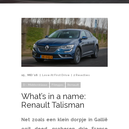
15
MEI '16
Love At First Drive
2 Reacties
D - Middenklasse
Filmpjes
Renault
What’s in a name:
Renault Talisman
Net zoals een klein dorpje in Gallië
ooit deed, proberen drie Franse