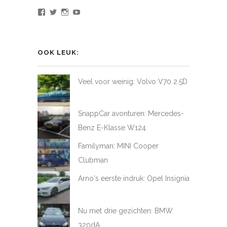
Bekijk
Bekijk
Bekijk
Bekijk
het
het
het
het
profiel
profiel
profiel
profiel
van
van
van
van
LoveAtFirstDrive
@LAFD_NL
loveatfirstdrive
LoveAtFirstDriveNL
op
op
op
op
OOK LEUK:
Facebook
Twitter
Instagram
YouTube
Veel voor weinig: Volvo V70 2.5D
SnappCar avonturen: Mercedes-
Benz E-Klasse W124
Familyman: MINI Cooper
Clubman
Arno's eerste indruk: Opel Insignia
Nu met drie gezichten: BMW
320dA