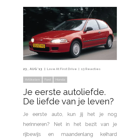
23
AUG '13
Love At First Drive
13 Reacties
Artikelen
Ford
Honda
Je eerste autoliefde.
De liefde van je leven?
Je eerste auto, kun jij het je nog
herinneren? Net in het bezit van je
rijbewijs en maandenlang keihard