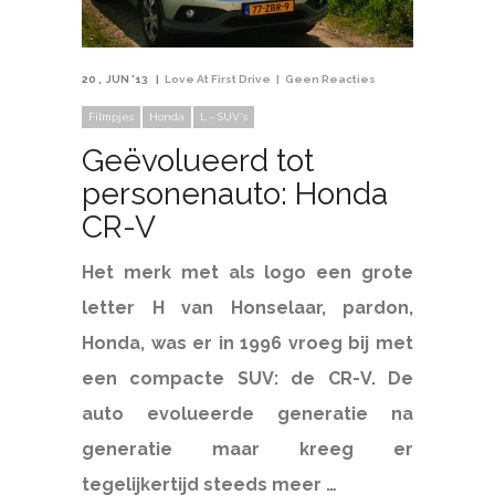
20
JUN '13
Love At First Drive
Geen Reacties
Filmpjes
Honda
L - SUV's
Geëvolueerd tot
personenauto: Honda
CR-V
Het merk met als logo een grote
letter H van Honselaar, pardon,
Honda, was er in 1996 vroeg bij met
een compacte SUV: de CR-V. De
auto evolueerde generatie na
generatie maar kreeg er
tegelijkertijd steeds meer …