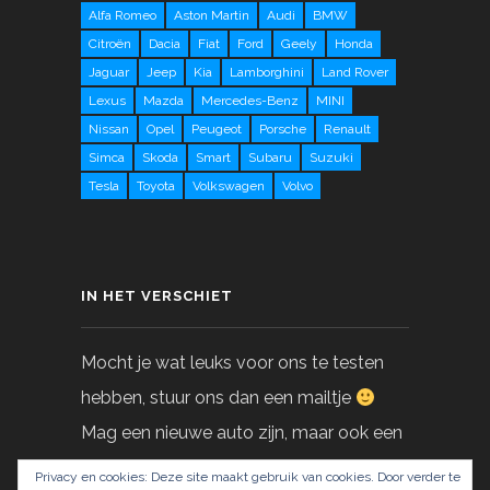
Alfa Romeo
Aston Martin
Audi
BMW
Citroën
Dacia
Fiat
Ford
Geely
Honda
Jaguar
Jeep
Kia
Lamborghini
Land Rover
Lexus
Mazda
Mercedes-Benz
MINI
Nissan
Opel
Peugeot
Porsche
Renault
Simca
Skoda
Smart
Subaru
Suzuki
Tesla
Toyota
Volkswagen
Volvo
IN HET VERSCHIET
Mocht je wat leuks voor ons te testen
hebben, stuur ons dan een mailtje
Mag een nieuwe auto zijn, maar ook een
gebruikte!
Privacy en cookies: Deze site maakt gebruik van cookies. Door verder te