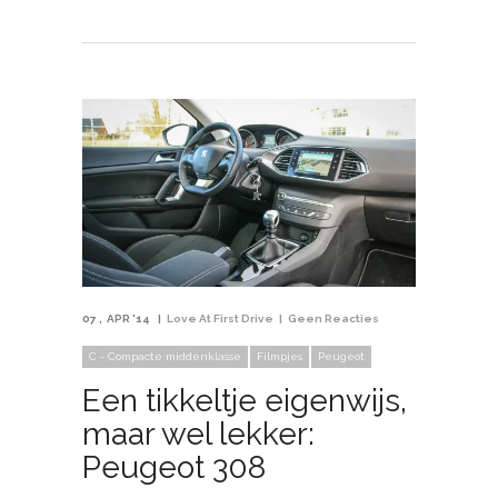
07
APR '14
Love At First Drive
Geen Reacties
C - Compacte middenklasse
Filmpjes
Peugeot
Een tikkeltje eigenwijs,
maar wel lekker:
Peugeot 308