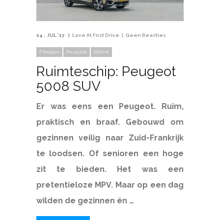
14
JUL '17
Love At First Drive
Geen Reacties
Filmpjes
Peugeot
Rijtest
Ruimteschip: Peugeot
5008 SUV
Er was eens een Peugeot. Ruim,
praktisch en braaf. Gebouwd om
gezinnen veilig naar Zuid-Frankrijk
te loodsen. Of senioren een hoge
zit te bieden. Het was een
pretentieloze MPV. Maar op een dag
wilden de gezinnen én …