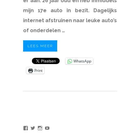
er aan. 26 jaar oud en heb inmiddels
mijn 17e auto in bezit. Dagelijks
internet afstruinen naar leuke auto’s
of onderdelen …
LEES MEER
WhatsApp
Print
Bekijk
Bekijk
Bekijk
Bekijk
het
het
het
het
profiel
profiel
profiel
profiel