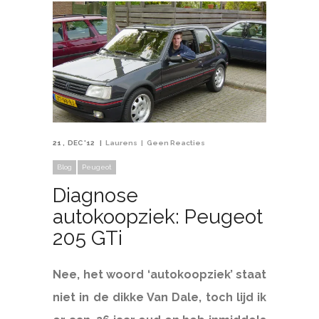
21
DEC '12
Laurens
Geen Reacties
Blog
Peugeot
Diagnose
autokoopziek: Peugeot
205 GTi
Nee, het woord ‘autokoopziek’ staat
niet in de dikke Van Dale, toch lijd ik