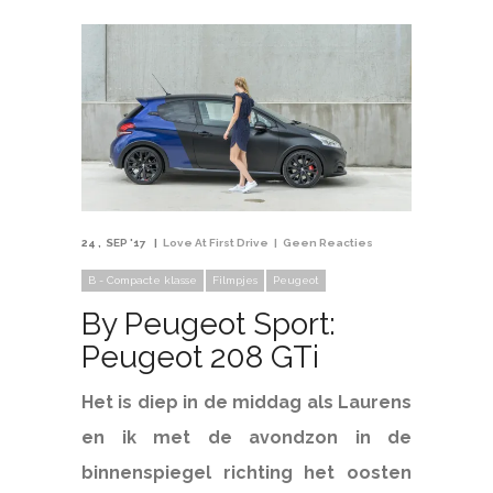
24
SEP '17
Love At First Drive
Geen Reacties
B - Compacte klasse
Filmpjes
Peugeot
By Peugeot Sport:
Peugeot 208 GTi
Het is diep in de middag als Laurens
en ik met de avondzon in de
binnenspiegel richting het oosten