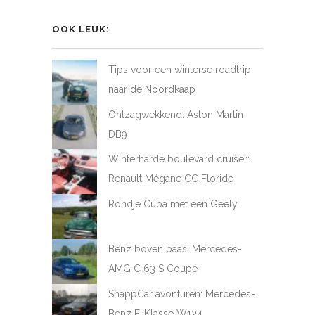
van
van
van
van
LoveAtFirstDrive
@LAFD_NL
loveatfirstdrive
LoveAtFirstDriveNL
op
op
op
op
OOK LEUK:
Facebook
Twitter
Instagram
YouTube
Tips voor een winterse roadtrip
naar de Noordkaap
Ontzagwekkend: Aston Martin
DB9
Winterharde boulevard cruiser:
Renault Mégane CC Floride
Rondje Cuba met een Geely
Benz boven baas: Mercedes-
AMG C 63 S Coupé
SnappCar avonturen: Mercedes-
Benz E-Klasse W124