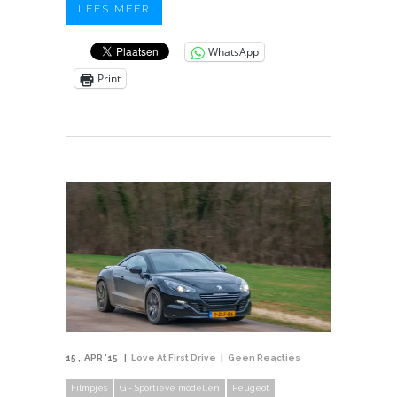
LEES MEER
WhatsApp
Print
15
APR '15
Love At First Drive
Geen Reacties
Filmpjes
G - Sportieve modellen
Peugeot