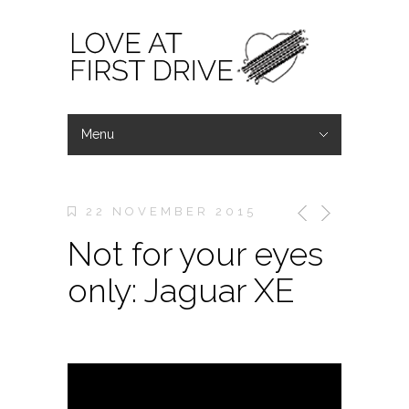
Menu
Verberg Navigatie
Home
Wat wij doen
Wouter & Laurens
Contact
22 NOVEMBER 2015
Not for your eyes
only: Jaguar XE