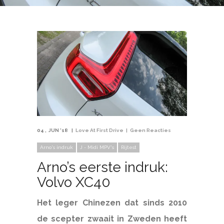
04
JUN '18
Love At First Drive
Geen Reacties
Arno's indruk
J - Midi MPV's
Rijtest
Arno’s eerste indruk:
Volvo XC40
Het leger Chinezen dat sinds 2010
de scepter zwaait in Zweden heeft