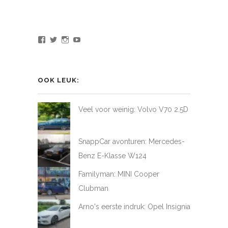
Bekijk
Bekijk
Bekijk
Bekijk
het
het
het
het
profiel
profiel
profiel
profiel
van
van
van
van
LoveAtFirstDrive
@LAFD_NL
loveatfirstdrive
LoveAtFirstDriveNL
op
op
op
op
OOK LEUK:
Facebook
Twitter
Instagram
YouTube
Veel voor weinig: Volvo V70 2.5D
SnappCar avonturen: Mercedes-
Benz E-Klasse W124
Familyman: MINI Cooper
Clubman
Arno's eerste indruk: Opel Insignia