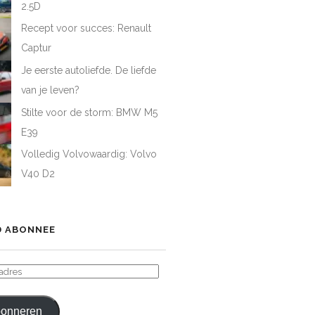
2.5D
Recept voor succes: Renault
Captur
Je eerste autoliefde. De liefde
van je leven?
Stilte voor de storm: BMW M5
E39
Volledig Volvowaardig: Volvo
V40 D2
 ABONNEE
ADRES
onneren