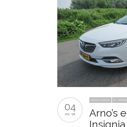
Arno's indruk
D - Midd
04
Arno’s e
JUL '18
Insignia