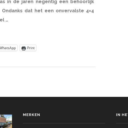
as in de jaren negentig een behoorlijk
’. Ondanks dat het een onvervalste 4×4
el …
WhatsApp
Print
MERKEN
IN H