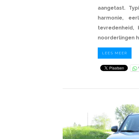
aangetast. Typ
harmonie, eer
tevredenheid, 
noorderlingen 
LEES MEER