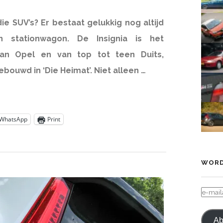
ie SUV’s? Er bestaat gelukkig nog altijd
n stationwagon. De Insignia is het
van Opel en van top tot teen Duits,
bouwd in ‘Die Heimat’. Niet alleen …
WhatsApp
Print
WORD
E-
MAIL
Ab