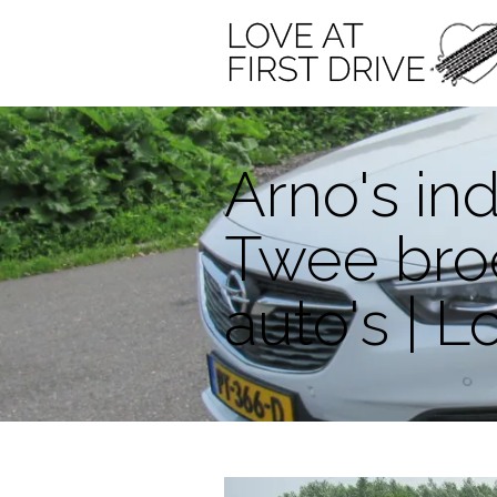
Arno's in
Twee broe
auto's | L