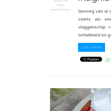
Love At First
Drive
Geen Reacties
Genoeg van al d
zoiets als ee
vlaggenschip 
ontwikkeld en ge
LEES MEER