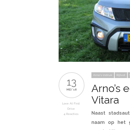
Arno's indruk
Rijtest
13
Arno’s e
MEI '18
Vitara
Love At First
Drive
Naast stadsaut
4 Reacties
naam op het g