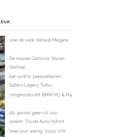
het
het
het
iel
rofiel
profiel
profiel
van
van
van
AtFirstDrive
@LAFD_NL
loveatfirstdrive
LoveAtFirstDriveNL
op
op
op
LEUK:
ebook
Twitter
Instagram
YouTube
Joie de vivre: Renault Mégane
De nieuwe Cashcow: Nissan
Qashqai
Een wolf in 'pakezelkleren':
Subaru Legacy Turbo
JongensdrooM: BMW M3 & M4
Als gevoel geen rol zou
spelen: Toyota Auris Hybrid
Veel voor weinig: Volvo V70