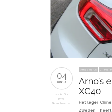
Arno's indruk
J - Midi 
04
Arno’s e
JUN '18
XC40
Love At First
Drive
Het leger Chine
Geen Reacties
Zweden heeft 