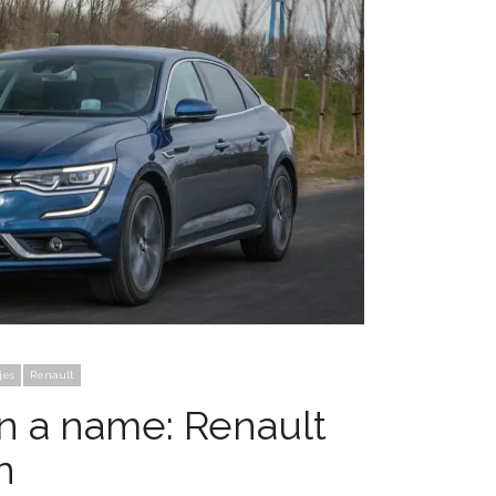
jes
Renault
in a name: Renault
n