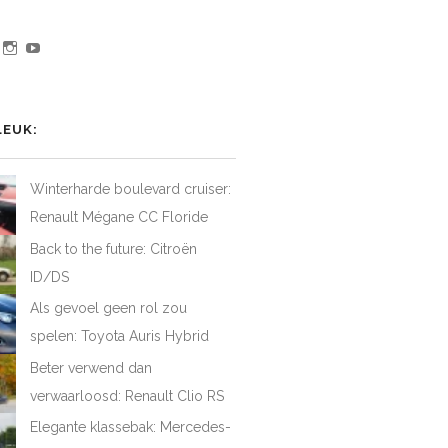
jk
Bekijk
Bekijk
Bekijk
het
het
het
iel
rofiel
profiel
profiel
van
van
van
AtFirstDrive
@LAFD_NL
loveatfirstdrive
LoveAtFirstDriveNL
op
op
op
LEUK:
ebook
Twitter
Instagram
YouTube
Winterharde boulevard cruiser:
Renault Mégane CC Floride
Back to the future: Citroën
ID/DS
Als gevoel geen rol zou
spelen: Toyota Auris Hybrid
Beter verwend dan
verwaarloosd: Renault Clio RS
Elegante klassebak: Mercedes-