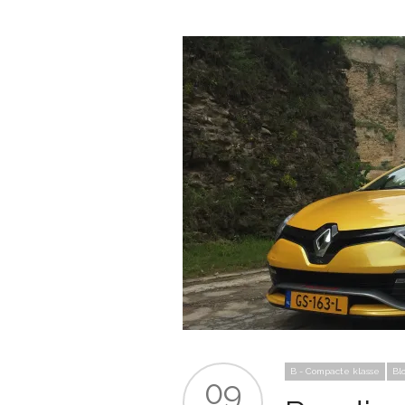
B - Compacte klasse
Bl
09