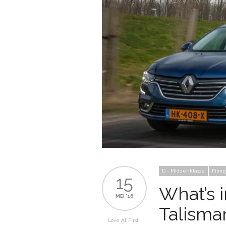
D - Middenklasse
Filmp
15
What’s 
MEI '16
Talisma
Love At First