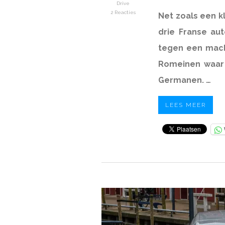
Drive
2 Reacties
Net zoals een kl
drie Franse au
tegen een mach
Romeinen waar 
Germanen. …
LEES MEER