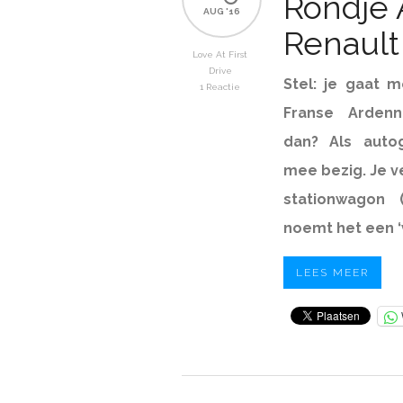
Rondje
AUG '16
Renault
Love At First
Drive
Stel: je gaat
me
1 Reactie
Franse Arden
dan? Als auto
mee bezig. Je v
stationwagon 
noemt het een ‘v
LEES MEER