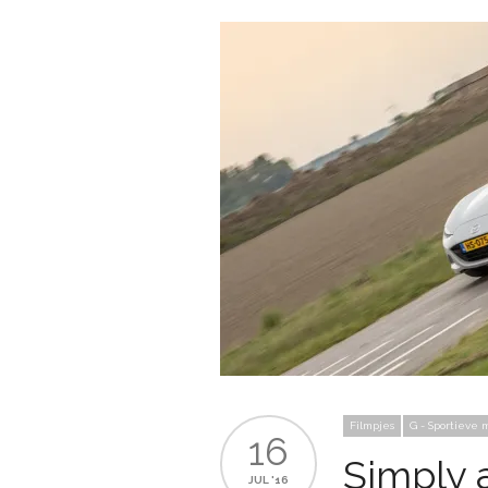
Filmpjes
G - Sportieve 
16
Simply 
JUL '16