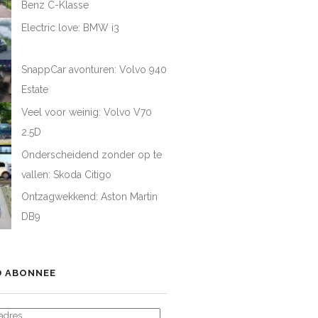
Benz C-Klasse
Electric love: BMW i3
SnappCar avonturen: Volvo 940
Estate
Veel voor weinig: Volvo V70
2.5D
Onderscheidend zonder op te
vallen: Skoda Citigo
Ontzagwekkend: Aston Martin
DB9
 ABONNEE