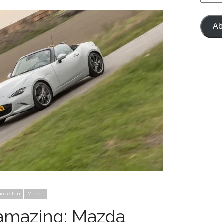
MAIL
Ab
modellen
Mazda
amazing: Mazda