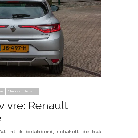
se
Filmpjes
Renault
vivre: Renault
e
at zit ik belabberd, schakelt de bak