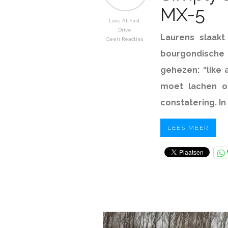
MX-5
Love At First
Drive
Laurens slaakt 
Geen Reacties
bourgondisch
gehezen: “like a
moet lachen om
constatering. In
LEES MEER