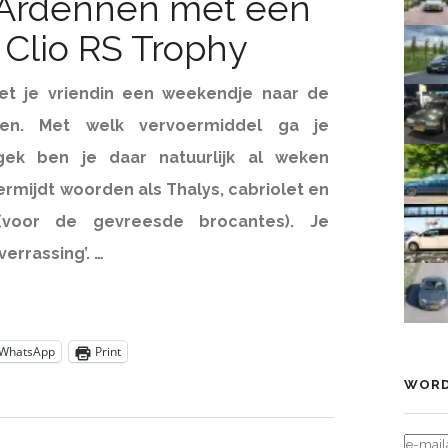
 Ardennen met een
 Clio RS Trophy
t je vriendin een weekendje naar de
nen. Met welk vervoermiddel ga je
gek ben je daar natuurlijk al weken
ermijdt woorden als Thalys, cabriolet en
(voor de gevreesde brocantes). Je
errassing’. …
WhatsApp
Print
WORD
E-