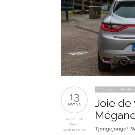
C - Compacte middenklas
13
Joie de 
MRT '16
Mégan
Love At First
Drive
Tjongejonge! W
Geen Reacties