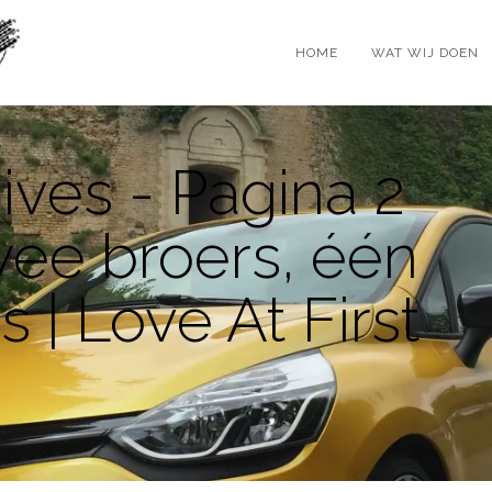
HOME
WAT WIJ DOEN
ives - Pagina 2
wee broers, één
's | Love At First