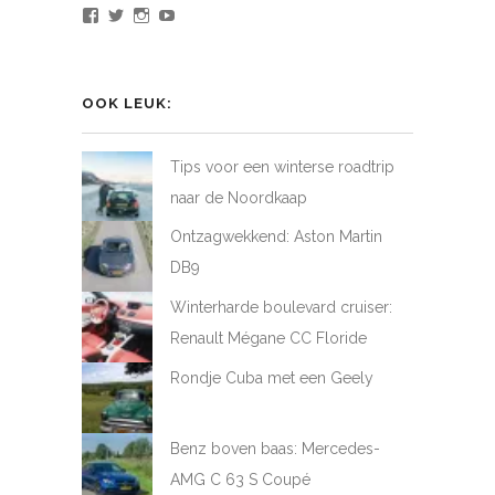
Bekijk
Bekijk
Bekijk
Bekijk
het
het
het
het
profiel
profiel
profiel
profiel
van
van
van
van
LoveAtFirstDrive
@LAFD_NL
loveatfirstdrive
LoveAtFirstDriveNL
op
op
op
op
OOK LEUK:
Facebook
Twitter
Instagram
YouTube
Tips voor een winterse roadtrip
naar de Noordkaap
Ontzagwekkend: Aston Martin
DB9
Winterharde boulevard cruiser:
Renault Mégane CC Floride
Rondje Cuba met een Geely
Benz boven baas: Mercedes-
AMG C 63 S Coupé