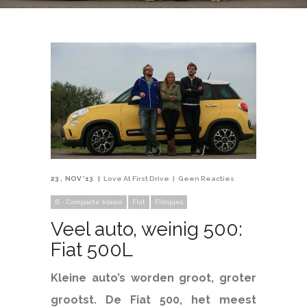
23
NOV '13
Love At First Drive
Geen Reacties
B - Compacte klasse
Fiat
Filmpjes
Veel auto, weinig 500:
Fiat 500L
Kleine auto’s worden groot, groter
grootst. De Fiat 500, het meest