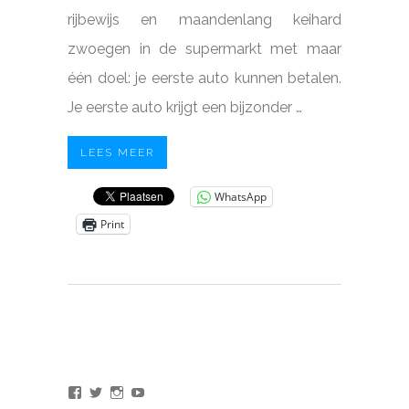
rijbewijs en maandenlang keihard
zwoegen in de supermarkt met maar
één doel: je eerste auto kunnen betalen.
Je eerste auto krijgt een bijzonder …
LEES MEER
WhatsApp
Print
Bekijk
Bekijk
Bekijk
Bekijk
het
het
het
het