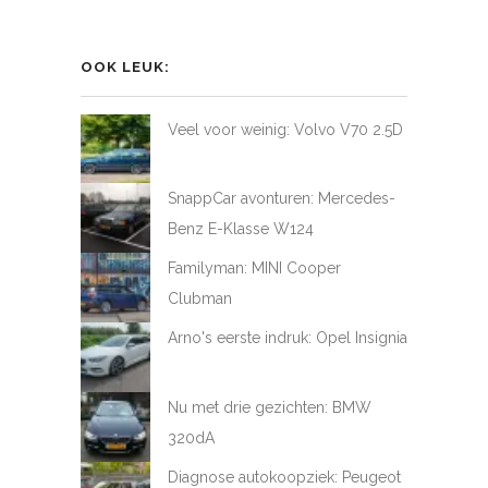
profiel
profiel
profiel
profiel
van
van
van
van
LoveAtFirstDrive
@LAFD_NL
loveatfirstdrive
LoveAtFirstDriveNL
op
op
op
op
OOK LEUK:
Facebook
Twitter
Instagram
YouTube
Veel voor weinig: Volvo V70 2.5D
SnappCar avonturen: Mercedes-
Benz E-Klasse W124
Familyman: MINI Cooper
Clubman
Arno's eerste indruk: Opel Insignia
Nu met drie gezichten: BMW
320dA
Diagnose autokoopziek: Peugeot