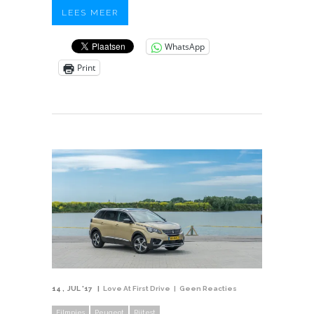
LEES MEER
WhatsApp
Print
14
JUL '17
Love At First Drive
Geen Reacties
Filmpjes
Peugeot
Rijtest