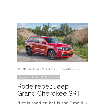
30
APR '17
Love At First Drive
Geen Reacties
Filmpjes
Jeep
M - Grote SUV's
Rode rebel: Jeep
Grand Cherokee SRT
“Het is rood en het is snel,” meld ik