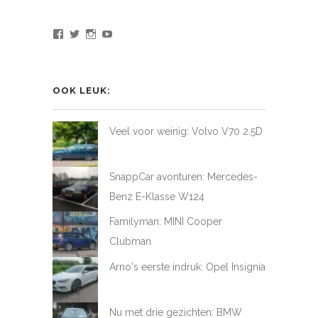
Bekijk
Bekijk
Bekijk
Bekijk
het
het
het
het
profiel
profiel
profiel
profiel
van
van
van
van
LoveAtFirstDrive
@LAFD_NL
loveatfirstdrive
LoveAtFirstDriveNL
op
op
op
op
OOK LEUK:
Facebook
Twitter
Instagram
YouTube
Veel voor weinig: Volvo V70 2.5D
SnappCar avonturen: Mercedes-
Benz E-Klasse W124
Familyman: MINI Cooper
Clubman
Arno's eerste indruk: Opel Insignia
Nu met drie gezichten: BMW