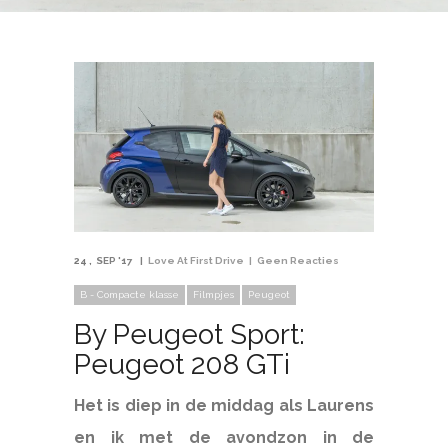
24
SEP '17
Love At First Drive
Geen Reacties
B - Compacte klasse
Filmpjes
Peugeot
By Peugeot Sport:
Peugeot 208 GTi
Het is diep in de middag als Laurens
en ik met de avondzon in de