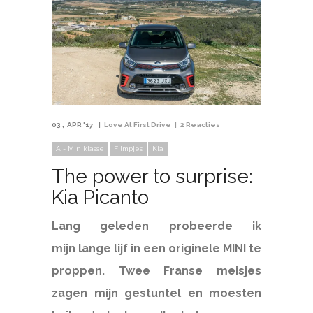
03
APR '17
Love At First Drive
2 Reacties
A - Miniklasse
Filmpjes
Kia
The power to surprise:
Kia Picanto
Lang geleden probeerde ik
mijn lange lijf in een originele MINI te
proppen. Twee Franse meisjes
zagen mijn gestuntel en moesten