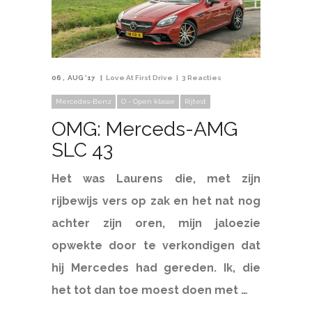
06
AUG '17
Love At First Drive
3 Reacties
Mercedes-Benz
O - Open klasse
Rijtest
OMG: Merceds-AMG
SLC 43
Het was Laurens die, met zijn
rijbewijs vers op zak en het nat nog
achter zijn oren, mijn jaloezie
opwekte door te verkondigen dat
hij Mercedes had gereden. Ik, die
het tot dan toe moest doen met …