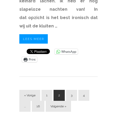
keihard lachen. Ik heb er nog
slapeloze nachten van! In
dat opzicht is het best ironisch dat
wij uit de kluiten …
LEES MEER
WhatsApp
Print
« Vorige
1
2
3
4
…
16
Volgende »