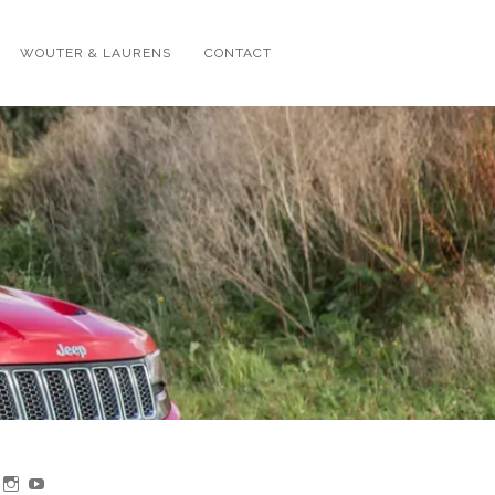
WOUTER & LAURENS
CONTACT
jk
Bekijk
Bekijk
Bekijk