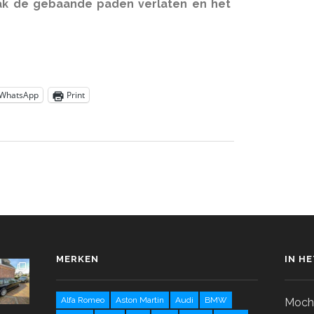
k de gebaande paden verlaten en het
WhatsApp
Print
MERKEN
IN H
Alfa Romeo
Aston Martin
Audi
BMW
Mocht