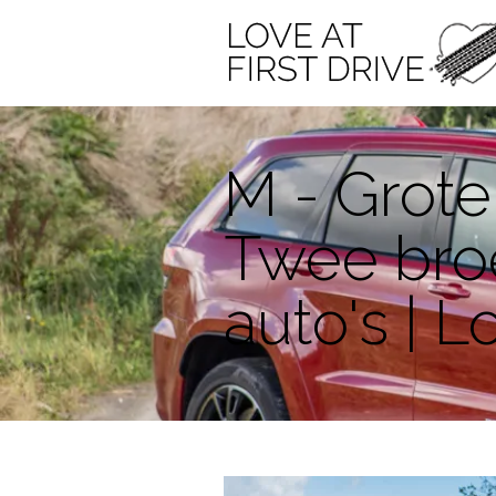
M - Grote
Twee broe
auto's | L