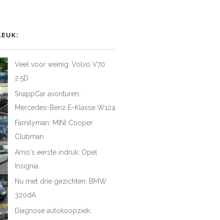
het
het
het
iel
rofiel
profiel
profiel
van
van
van
AtFirstDrive
@LAFD_NL
loveatfirstdrive
LoveAtFirstDriveNL
op
op
op
LEUK:
ebook
Twitter
Instagram
YouTube
Veel voor weinig: Volvo V70
2.5D
SnappCar avonturen:
Mercedes-Benz E-Klasse W124
Familyman: MINI Cooper
Clubman
Arno's eerste indruk: Opel
Insignia
Nu met drie gezichten: BMW
320dA
Diagnose autokoopziek: