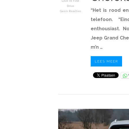
Love At First
Drive
“Het is rood en
Geen Reacties
telefoon. “Ein
enthousiast. N
Jeep Grand Che
m’n …
LEES MEER