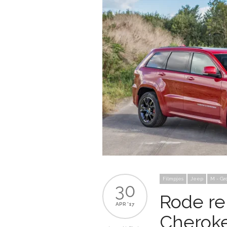
Filmpjes
Jeep
M - Gr
30
Rode re
APR '17
Cherok