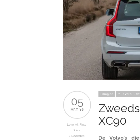
Filmpjes
M - Grote SUV'
05
Zweedse
MRT '16
XC90
Love At First
Drive
2 Reacties
De Volvo’s di