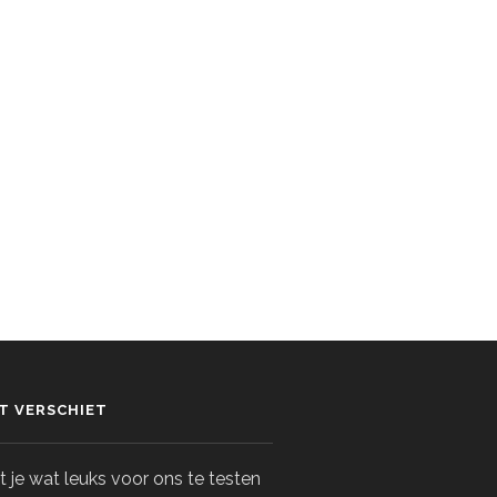
ET VERSCHIET
 je wat leuks voor ons te testen