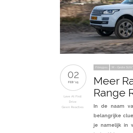
Filmpjes
M - Grote SUV'
02
Meer Ra
FEB '15
Range R
Love At First
Drive
In de naam va
Geen Reacties
belangrijke cl
je namelijk in