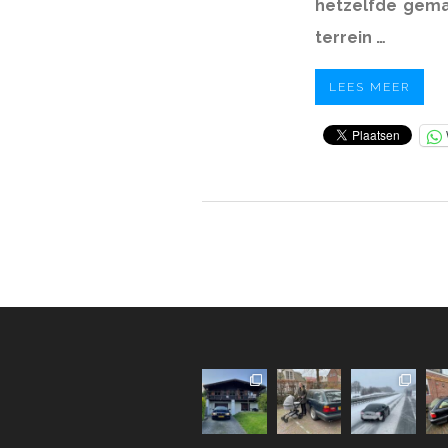
hetzelfde gema
terrein …
LEES MEER