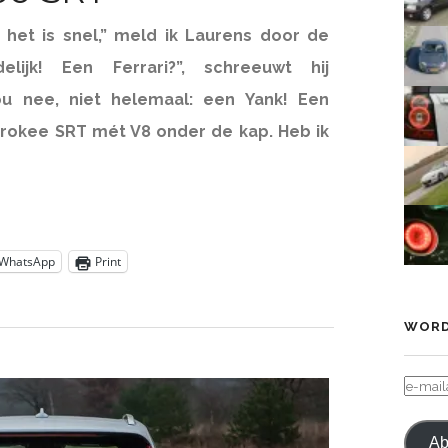
 het is snel,” meld ik Laurens door de
delijk! Een Ferrari?”, schreeuwt hij
ou nee, niet helemaal: een Yank! Een
rokee SRT mét V8 onder de kap. Heb ik
WhatsApp
Print
WORD
E-
MAIL
Ab