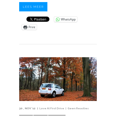
LEES MEER
WhatsApp
Print
30
NOV '12
Love At First Drive
Geen Reacties