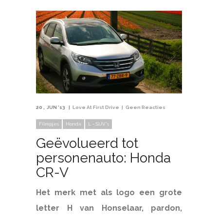
20
JUN '13
Love At First Drive
Geen Reacties
Filmpjes
Honda
L - SUV's
Geëvolueerd tot
personenauto: Honda
CR-V
Het merk met als logo een grote
letter H van Honselaar, pardon,