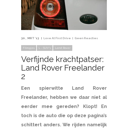
30
MRT '13
Love At First Drive
Geen Reacties
Filmpjes
L - SUV's
Land Rover
Verfijnde krachtpatser:
Land Rover Freelander
2
Een spierwitte Land Rover
Freelander, hebben we daar niet al
eerder mee gereden? Klopt! En
toch is de auto die op deze pagina’s
schittert anders. We rijden namelijk