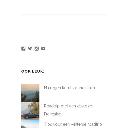
Bekijk
Bekijk
Bekijk
Bekijk
het
het
het
het
profiel
profiel
profiel
profiel
van
van
van
van
LoveAtFirstDrive
@LAFD_NL
loveatfirstdrive
LoveAtFirstDriveNL
op
op
op
op
OOK LEUK:
Facebook
Twitter
Instagram
YouTube
Na regen komt zonneschijn
Roadtrip met een dakloze
Française
Tips voor een winterse roadtrip