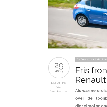
C - Compacte middenklas
29
Fris fro
MEI '14
Renaul
Love At First
Drive
Als warme crois
Geen Reacties
over de toonb
dieselmotor ond