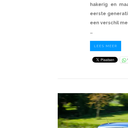
hakerig en maa
eerste generat
een verschil me
…
LEES MEER