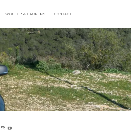
WOUTER & LAURENS
CONTACT
jk
Bekijk
Bekijk
Bekijk