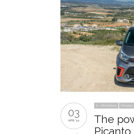
A - Miniklasse
Filmpjes
03
The powe
APR '17
Picanto