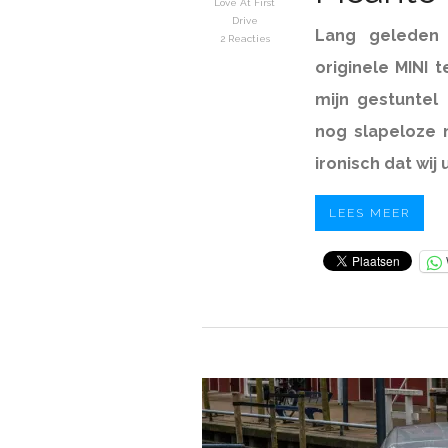
Love At First
Drive
Lang geleden 
2 Reacties
originele MINI
mijn gestuntel
nog slapeloze n
ironisch dat wij 
LEES MEER