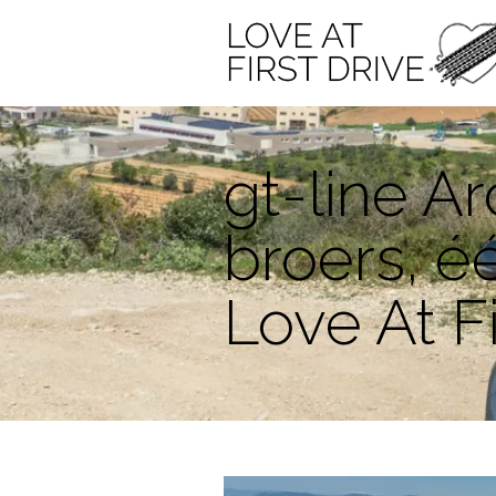
gt-line A
broers, éé
Love At Fi