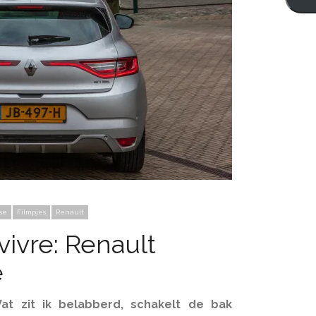
se
Filmpjes
Renault
vivre: Renault
e
at zit ik belabberd, schakelt de bak