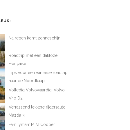
het
het
het
iel
rofiel
profiel
profiel
van
van
van
AtFirstDrive
@LAFD_NL
loveatfirstdrive
LoveAtFirstDriveNL
op
op
op
LEUK:
ebook
Twitter
Instagram
YouTube
Na regen komt zonneschijn
Roadtrip met een dakloze
Française
Tips voor een winterse roadtrip
naar de Noordkaap
Volledig Volvowaardig: Volvo
V40 D2
Verrassend lekkere rijdersauto:
Mazda 3
Familyman: MINI Cooper