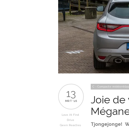
C - Compacte middenklas
13
Joie de 
MRT '16
Mégan
Love At First
Drive
Tjongejonge! W
Geen Reacties