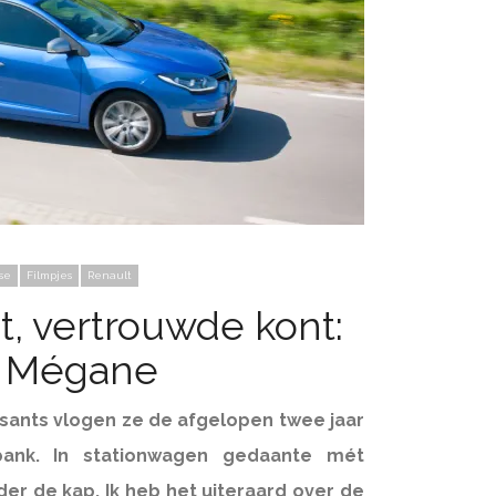
se
Filmpjes
Renault
nt, vertrouwde kont:
t Mégane
sants vlogen ze de afgelopen twee jaar
ank. In stationwagen gedaante mét
er de kap. Ik heb het uiteraard over de