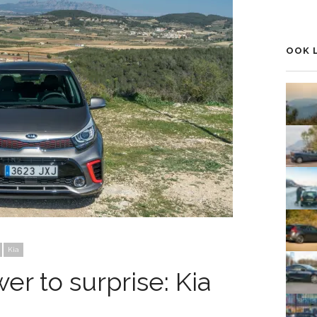
het
prof
p
van
Love
op
OOK 
Fac
Kia
r to surprise: Kia