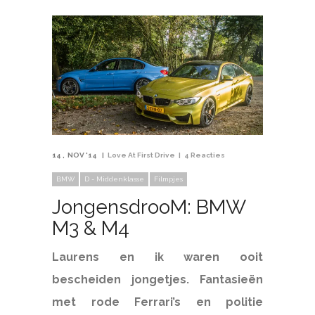
14
NOV '14
Love At First Drive
4 Reacties
BMW
D - Middenklasse
Filmpjes
JongensdrooM: BMW
M3 & M4
Laurens en ik waren ooit
bescheiden jongetjes. Fantasieën
met rode Ferrari’s en politie