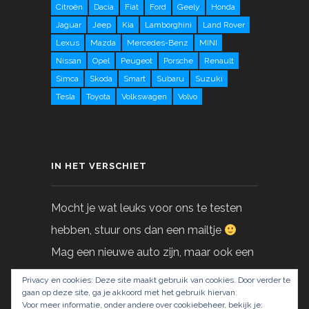
Citroën
Dacia
Fiat
Ford
Geely
Honda
Jaguar
Jeep
Kia
Lamborghini
Land Rover
Lexus
Mazda
Mercedes-Benz
MINI
Nissan
Opel
Peugeot
Porsche
Renault
Simca
Skoda
Smart
Subaru
Suzuki
Tesla
Toyota
Volkswagen
Volvo
IN HET VERSCHIET
Mocht je wat leuks voor ons te testen
hebben, stuur ons dan een mailtje
Mag een nieuwe auto zijn, maar ook een
gebruikte!
Privacy en cookies: Deze site maakt gebruik van cookies. Door verder te
gaan op deze site, ga je akkoord met het gebruik hiervan.
Voor meer informatie, onder andere over cookiebeheer, bekijk je: