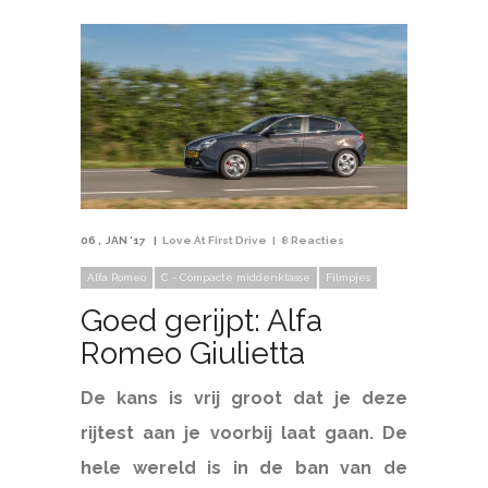
06
JAN '17
Love At First Drive
8 Reacties
Alfa Romeo
C - Compacte middenklasse
Filmpjes
Goed gerijpt: Alfa
Romeo Giulietta
De kans is vrij groot dat je deze
rijtest aan je voorbij laat gaan. De
hele wereld is in de ban van de