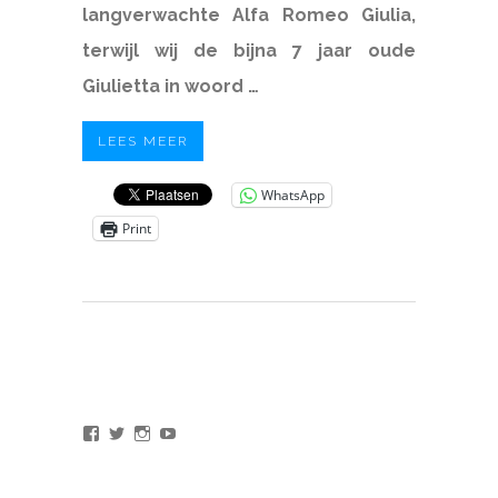
langverwachte Alfa Romeo Giulia,
terwijl wij de bijna 7 jaar oude
Giulietta in woord …
LEES MEER
WhatsApp
Print
Bekijk
Bekijk
Bekijk
Bekijk
het
het
het
het
profiel
profiel
profiel
profiel
van
van
van
van