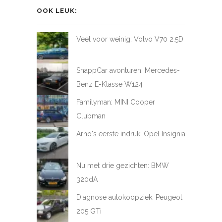
LoveAtFirstDrive
@LAFD_NL
loveatfirstdrive
LoveAtFirstDriveNL
op
op
op
op
OOK LEUK:
Facebook
Twitter
Instagram
YouTube
Veel voor weinig: Volvo V70 2.5D
SnappCar avonturen: Mercedes-
Benz E-Klasse W124
Familyman: MINI Cooper
Clubman
Arno's eerste indruk: Opel Insignia
Nu met drie gezichten: BMW
320dA
Diagnose autokoopziek: Peugeot
205 GTi