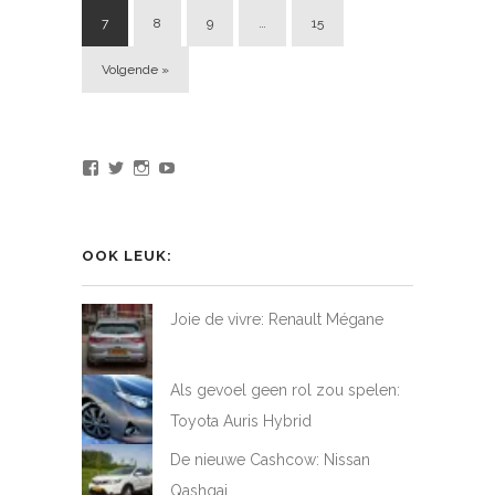
7
8
9
…
15
Volgende »
Bekijk
Bekijk
Bekijk
Bekijk
het
het
het
het
profiel
profiel
profiel
profiel
van
van
van
van
LoveAtFirstDrive
@LAFD_NL
loveatfirstdrive
LoveAtFirstDriveNL
op
op
op
op
OOK LEUK:
Facebook
Twitter
Instagram
YouTube
Joie de vivre: Renault Mégane
Als gevoel geen rol zou spelen:
Toyota Auris Hybrid
De nieuwe Cashcow: Nissan
Qashqai