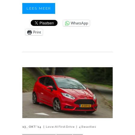
LEES MEER
WhatsApp
Print
13
OKT '14
Love At First Drive
4 Reacties