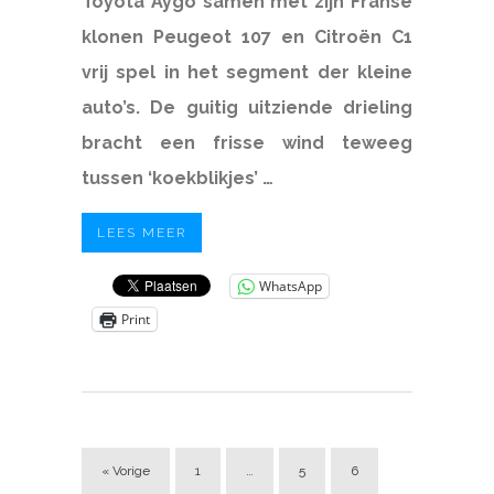
Toyota Aygo samen met zijn Franse
klonen Peugeot 107 en Citroën C1
vrij spel in het segment der kleine
auto’s. De guitig uitziende drieling
bracht een frisse wind teweeg
tussen ‘koekblikjes’ …
LEES MEER
WhatsApp
Print
« Vorige
1
…
5
6