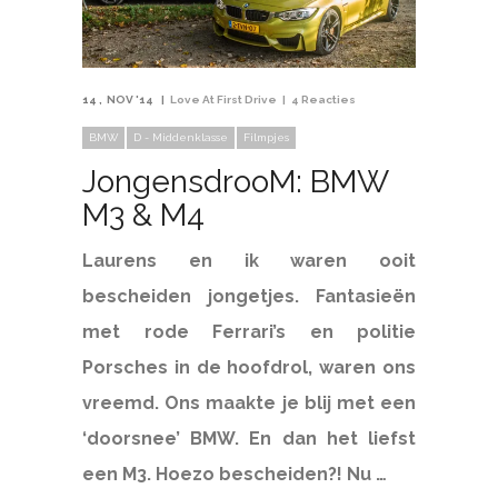
14
NOV '14
Love At First Drive
4 Reacties
BMW
D - Middenklasse
Filmpjes
JongensdrooM: BMW
M3 & M4
Laurens en ik waren ooit
bescheiden jongetjes. Fantasieën
met rode Ferrari’s en politie
Porsches in de hoofdrol, waren ons
vreemd. Ons maakte je blij met een
‘doorsnee’ BMW. En dan het liefst
een M3. Hoezo bescheiden?! Nu …