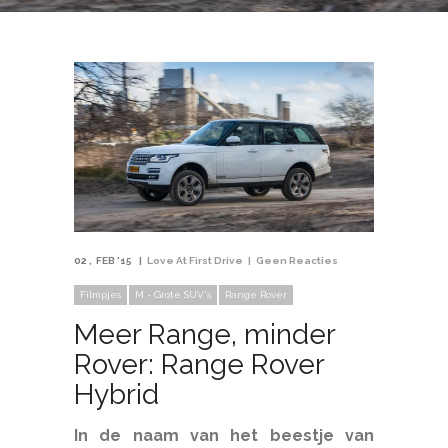
02
FEB '15
Love At First Drive
Geen Reacties
Filmpjes
M - Grote SUV's
Range Rover
Meer Range, minder
Rover: Range Rover
Hybrid
In de naam van het beestje van