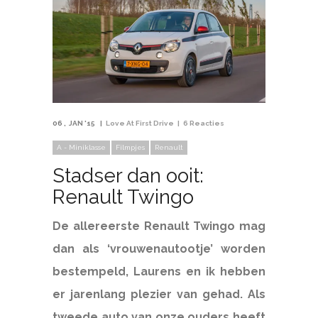
06
JAN '15
Love At First Drive
6 Reacties
A - Miniklasse
Filmpjes
Renault
Stadser dan ooit:
Renault Twingo
De allereerste Renault Twingo mag
dan als ‘vrouwenautootje’ worden
bestempeld, Laurens en ik hebben
er jarenlang plezier van gehad. Als
tweede auto van onze ouders heeft