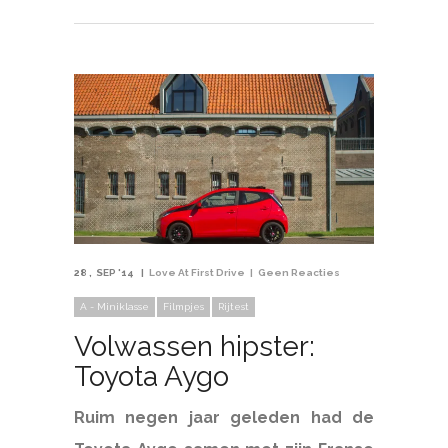
28
SEP '14
Love At First Drive
Geen Reacties
A - Miniklasse
Filmpjes
Rijtest
Volwassen hipster:
Toyota Aygo
Ruim negen jaar geleden had de