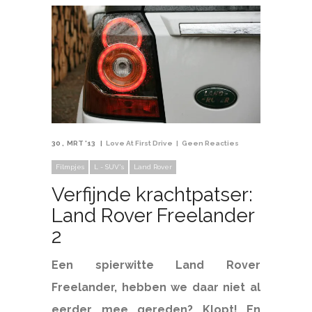
30
MRT '13
Love At First Drive
Geen Reacties
Filmpjes
L - SUV's
Land Rover
Verfijnde krachtpatser:
Land Rover Freelander
2
Een spierwitte Land Rover
Freelander, hebben we daar niet al
eerder mee gereden? Klopt! En