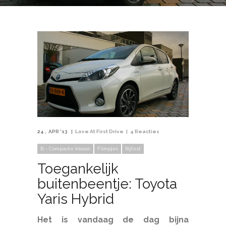
24
APR '13
Love At First Drive
4 Reacties
B - Compacte klasse
Filmpjes
Rijtest
Toegankelijk
buitenbeentje: Toyota
Yaris Hybrid
Het is vandaag de dag bijna