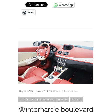
WhatsApp
Print
02
FEB '13
Love At First Drive
2 Reacties
C - Compacte middenklasse
Filmpjes
Renault
Winterharde boulevard