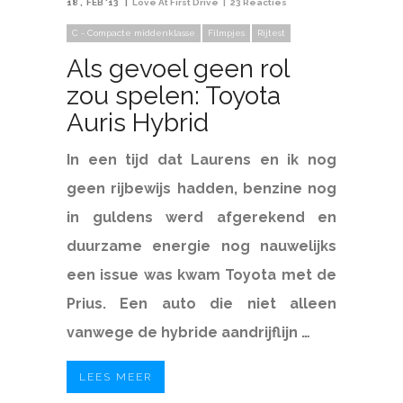
18
FEB '13
Love At First Drive
23 Reacties
C - Compacte middenklasse
Filmpjes
Rijtest
Als gevoel geen rol
zou spelen: Toyota
Auris Hybrid
In een tijd dat Laurens en ik nog
geen rijbewijs hadden, benzine nog
in guldens werd afgerekend en
duurzame energie nog nauwelijks
een issue was kwam Toyota met de
Prius. Een auto die niet alleen
vanwege de hybride aandrijflijn …
LEES MEER