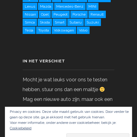
Lexus
Mazda
Mercedes-Benz
MINI
Nissan
Opel
Peugeot
Porsche
Renault
Simca
Skoda
Smart
Subaru
Suzuki
Tesla
Toyota
Volkswagen
Volvo
IN HET VERSCHIET
Mocht je wat leuks voor ons te testen
hebben, stuur ons dan een mailtje
Mag een nieuwe auto zijn, maar ook een
gebruikte!
Privacy en cookies: Deze site maakt gebruik van cookies. Door verder te
gaan op deze site, ga je akkoord met het gebruik hiervan.
Voor meer informatie, onder andere over cookiebeheer, bekijk je:
info@LoveAtFirstDrive.nl
Cookiebeleid