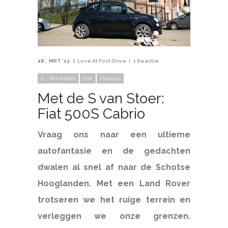
16
MRT '13
Love At First Drive
1 Reactie
A - Miniklasse
Fiat
Filmpjes
Met de S van Stoer:
Fiat 500S Cabrio
Vraag ons naar een ultieme
autofantasie en de gedachten
dwalen al snel af naar de Schotse
Hooglanden. Met een Land Rover
trotseren we het ruige terrein en
verleggen we onze grenzen.