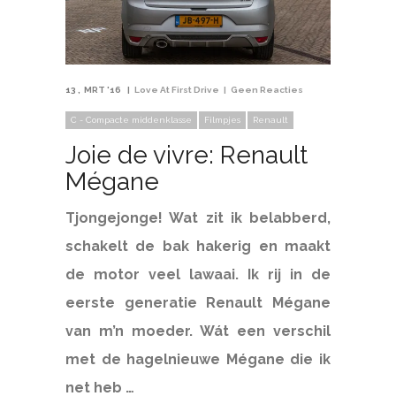
13
MRT '16
Love At First Drive
Geen Reacties
C - Compacte middenklasse
Filmpjes
Renault
Joie de vivre: Renault
Mégane
Tjongejonge! Wat zit ik belabberd,
schakelt de bak hakerig en maakt
de motor veel lawaai. Ik rij in de
eerste generatie Renault Mégane
van m’n moeder. Wát een verschil
met de hagelnieuwe Mégane die ik
net heb …