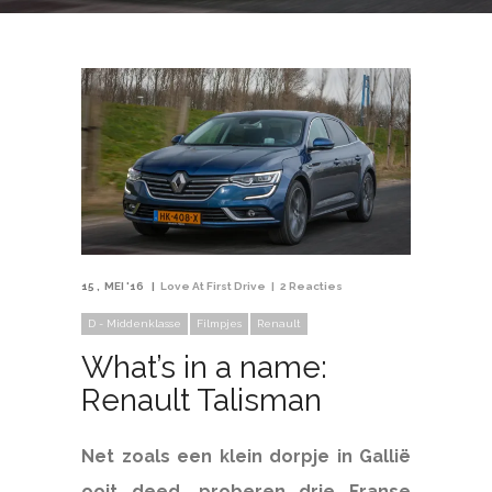
15
MEI '16
Love At First Drive
2 Reacties
D - Middenklasse
Filmpjes
Renault
What’s in a name:
Renault Talisman
Net zoals een klein dorpje in Gallië
ooit deed, proberen drie Franse