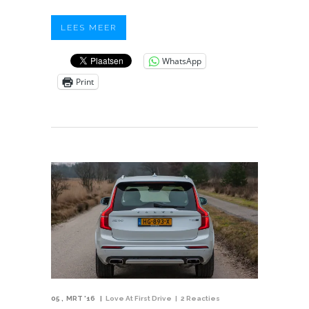
LEES MEER
WhatsApp
Print
05
MRT '16
Love At First Drive
2 Reacties