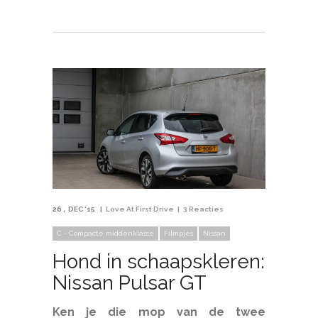
26
DEC '15
Love At First Drive
3 Reacties
C - Compacte middenklasse
Filmpjes
Nissan
Hond in schaapskleren:
Nissan Pulsar GT
Ken je die mop van de twee