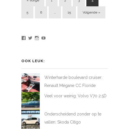
« Vorige
1
2
3
4
5
6
…
15
Volgende »
Bekijk
Bekijk
Bekijk
Bekijk
het
het
het
het
profiel
profiel
profiel
profiel
van
van
van
van
LoveAtFirstDrive
@LAFD_NL
loveatfirstdrive
LoveAtFirstDriveNL
op
op
op
op
OOK LEUK:
Facebook
Twitter
Instagram
YouTube
Winterharde boulevard cruiser:
Renault Mégane CC Floride
Veel voor weinig: Volvo V70 2.5D
Onderscheidend zonder op te
vallen: Skoda Citigo