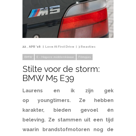
22
APR '16
Love At First Drive
3 Reacties
BMW
E - Hogere middenklasse
Filmpjes
Stilte voor de storm:
BMW M5 E39
Laurens en ik zijn gek
op youngtimers. Ze hebben
karakter, bieden gevoel én
beleving. Ze stammen uit een tijd
waarin brandstofmotoren nog de