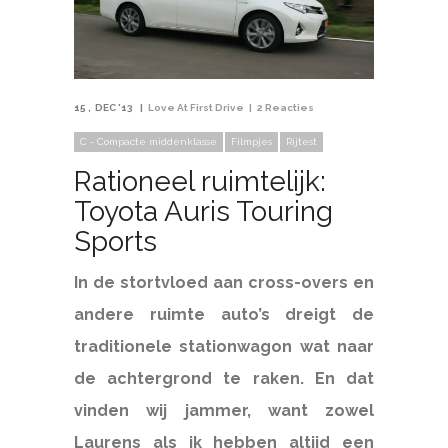
15
DEC '13
Love At First Drive
2 Reacties
C - Compacte middenklasse
Filmpjes
Rijtest
Rationeel ruimtelijk:
Toyota Auris Touring
Sports
In de stortvloed aan cross-overs en
andere ruimte auto’s dreigt de
traditionele stationwagon wat naar
de achtergrond te raken. En dat
vinden wij jammer, want zowel
Laurens als ik hebben altijd een