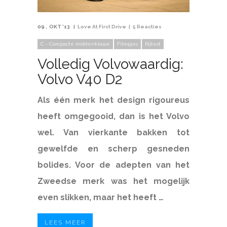
09
OKT '13
Love At First Drive
5 Reacties
C - Compacte middenklasse
Filmpjes
Rijtest
Volledig Volvowaardig:
Volvo V40 D2
Als één merk het design rigoureus
heeft omgegooid, dan is het Volvo
wel. Van vierkante bakken tot
gewelfde en scherp gesneden
bolides. Voor de adepten van het
Zweedse merk was het mogelijk
even slikken, maar het heeft …
LEES MEER