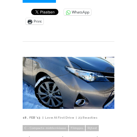
WhatsApp
Print
18
FEB '13
Love At First Drive
23 Reacties
C - Compacte middenklasse
Filmpjes
Rijtest