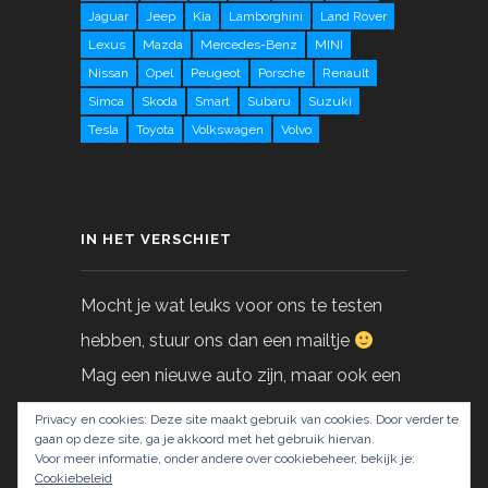
Jaguar
Jeep
Kia
Lamborghini
Land Rover
Lexus
Mazda
Mercedes-Benz
MINI
Nissan
Opel
Peugeot
Porsche
Renault
Simca
Skoda
Smart
Subaru
Suzuki
Tesla
Toyota
Volkswagen
Volvo
IN HET VERSCHIET
Mocht je wat leuks voor ons te testen
hebben, stuur ons dan een mailtje
Mag een nieuwe auto zijn, maar ook een
gebruikte!
Privacy en cookies: Deze site maakt gebruik van cookies. Door verder te
gaan op deze site, ga je akkoord met het gebruik hiervan.
Voor meer informatie, onder andere over cookiebeheer, bekijk je:
info@LoveAtFirstDrive.nl
Cookiebeleid