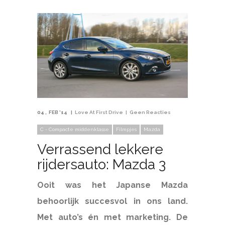
04
FEB '14
Love At First Drive
Geen Reacties
C - Compacte middenklasse
Filmpjes
Mazda
Verrassend lekkere
rijdersauto: Mazda 3
Ooit was het Japanse Mazda
behoorlijk succesvol in ons land.
Met auto’s én met marketing. De