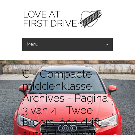
Menu
Verberg Navigatie
Home
Wat wij doen
Wouter & Laurens
Contact
C - Compacte
middenklasse
Archives - Pagina
3 van 4 - Twee
broers, één drift:
auto's | Love At