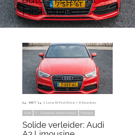
First Drive
24
MRT '14
Love At First Drive
6 Reacties
Audi
C - Compacte middenklasse
Filmpjes
Solide verleider: Audi
A3 Limousine