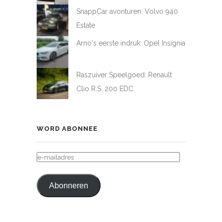
SnappCar avonturen: Volvo 940
Estate
Arno's eerste indruk: Opel Insignia
Raszuiver Speelgoed: Renault
Clio R.S. 200 EDC
WORD ABONNEE
E-
MAILADRES
Abonneren