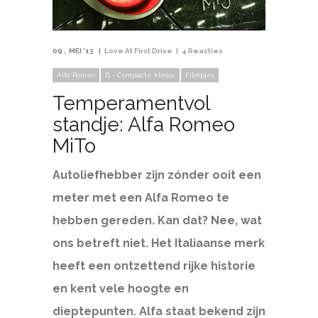
09
MEI '13
Love At First Drive
4 Reacties
Alfa Romeo
B - Compacte klasse
Filmpjes
Temperamentvol
standje: Alfa Romeo
MiTo
Autoliefhebber zijn zónder ooit een
meter met een Alfa Romeo te
hebben gereden. Kan dat? Nee, wat
ons betreft niet. Het Italiaanse merk
heeft een ontzettend rijke historie
en kent vele hoogte en
dieptepunten. Alfa staat bekend zijn