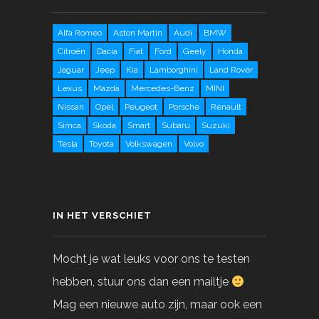
Alfa Romeo
Aston Martin
Audi
BMW
Citroën
Dacia
Fiat
Ford
Geely
Honda
Jaguar
Jeep
Kia
Lamborghini
Land Rover
Lexus
Mazda
Mercedes-Benz
MINI
Nissan
Opel
Peugeot
Porsche
Renault
Simca
Skoda
Smart
Subaru
Suzuki
Tesla
Toyota
Volkswagen
Volvo
IN HET VERSCHIET
Mocht je wat leuks voor ons te testen
hebben, stuur ons dan een mailtje
Mag een nieuwe auto zijn, maar ook een