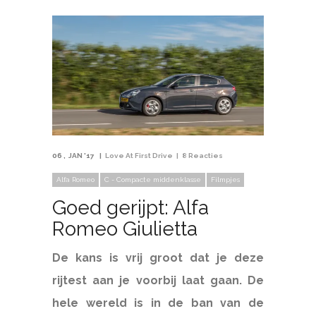
06
JAN '17
Love At First Drive
8 Reacties
Alfa Romeo
C - Compacte middenklasse
Filmpjes
Goed gerijpt: Alfa
Romeo Giulietta
De kans is vrij groot dat je deze
rijtest aan je voorbij laat gaan. De
hele wereld is in de ban van de