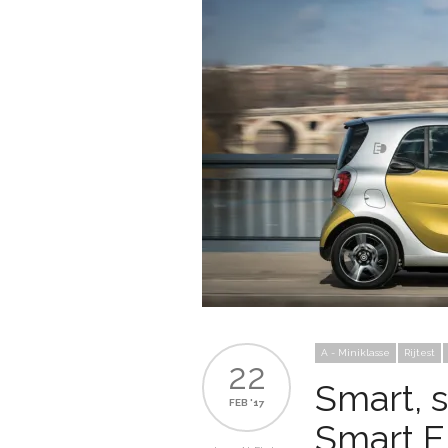
A - Miniklasse
Rijtest
22
Smart, s
FEB '17
Smart El