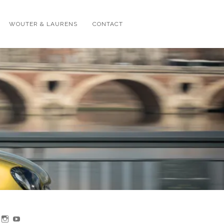
WOUTER & LAURENS
CONTACT
jk
Bekijk
Bekijk
Bekijk