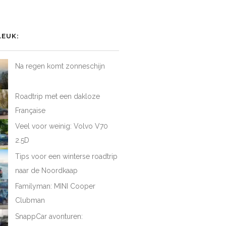
het
het
het
iel
rofiel
profiel
profiel
van
van
van
AtFirstDrive
@LAFD_NL
loveatfirstdrive
LoveAtFirstDriveNL
op
op
op
LEUK:
ebook
Twitter
Instagram
YouTube
Na regen komt zonneschijn
Roadtrip met een dakloze
Française
Veel voor weinig: Volvo V70
2.5D
Tips voor een winterse roadtrip
naar de Noordkaap
Familyman: MINI Cooper
Clubman
SnappCar avonturen: