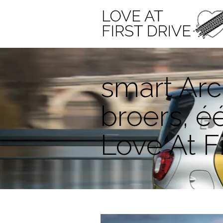
smart Arc
broers, éé
Love At Fi