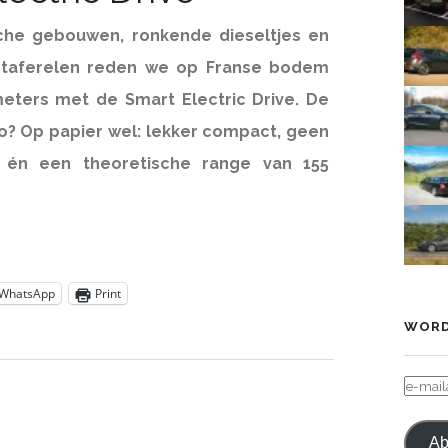
sche gebouwen, ronkende dieseltjes en
 taferelen reden we op Franse bodem
meters met de Smart Electric Drive. De
o? Op papier wel: lekker compact, geen
t én een theoretische range van 155
WhatsApp
Print
WORD
E-
MAIL
Ab