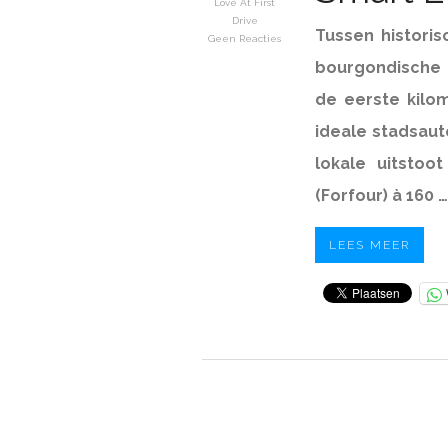
Love At First
Drive
Tussen histori
Geen Reacties
bourgondische
de eerste kilo
ideale stadsaut
lokale uitstoo
(Forfour) à 160 …
LEES MEER