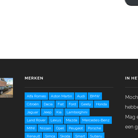
MERKEN
IN H
Alfa Romeo
Aston Martin
Audi
BMW
Mocht
Citroën
Dacia
Fiat
Ford
Geely
Honda
hebbe
Jaguar
Jeep
Kia
Lamborghini
Mag e
Land Rover
Lexus
Mazda
Mercedes-Benz
een g
MINI
Nissan
Opel
Peugeot
Porsche
Renault
Simca
Skoda
Smart
Subaru