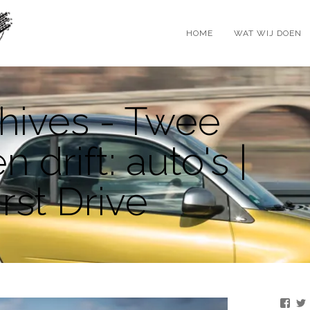
HOME
WAT WIJ DOEN
hives - Twee
n drift: auto's |
rst Drive
Beki