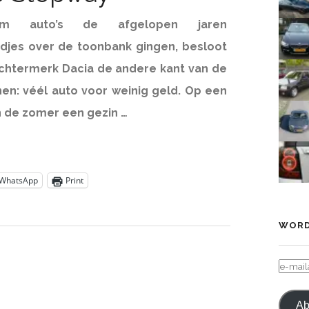
um auto’s de afgelopen jaren
djes over de toonbank gingen, besloot
chtermerk Dacia de andere kant van de
en: véél auto voor weinig geld. Op een
an de zomer een gezin …
WhatsApp
Print
WORD
E-
MAIL
Ab