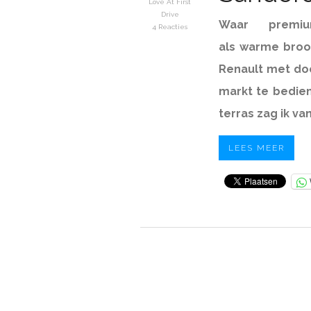
Love At First
Drive
Waar premi
4 Reacties
als warme broo
Renault met do
markt te bedien
terras zag ik v
LEES MEER