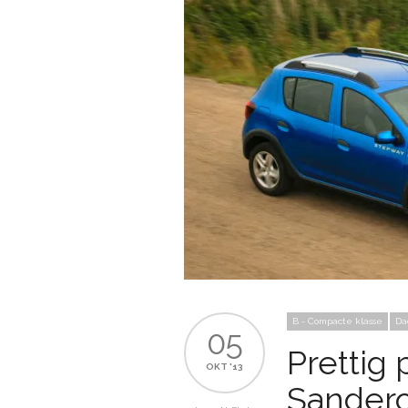
B - Compacte klasse
Da
05
Prettig 
OKT '13
Sander