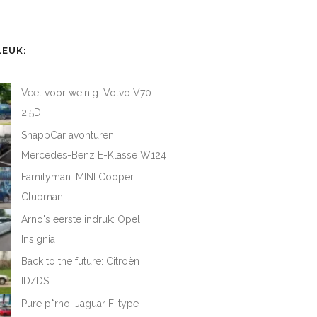
het
het
het
iel
rofiel
profiel
profiel
van
van
van
AtFirstDrive
@LAFD_NL
loveatfirstdrive
LoveAtFirstDriveNL
op
op
op
LEUK:
ebook
Twitter
Instagram
YouTube
Veel voor weinig: Volvo V70
2.5D
SnappCar avonturen:
Mercedes-Benz E-Klasse W124
Familyman: MINI Cooper
Clubman
Arno's eerste indruk: Opel
Insignia
Back to the future: Citroën
ID/DS
Pure p*rno: Jaguar F-type