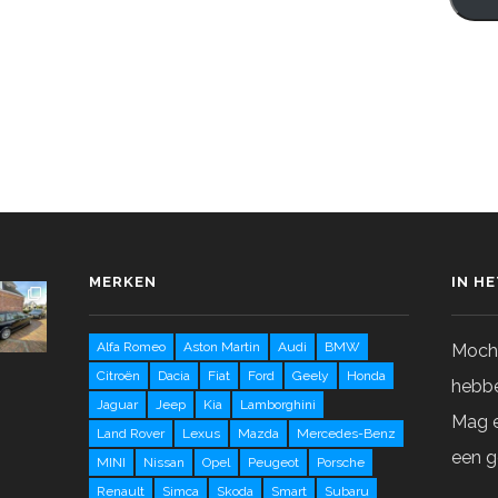
MERKEN
IN H
Alfa Romeo
Aston Martin
Audi
BMW
Mocht
Citroën
Dacia
Fiat
Ford
Geely
Honda
hebbe
Jaguar
Jeep
Kia
Lamborghini
Mag e
Land Rover
Lexus
Mazda
Mercedes-Benz
een g
MINI
Nissan
Opel
Peugeot
Porsche
Renault
Simca
Skoda
Smart
Subaru