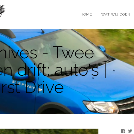
HOME
WAT WIJ DOEN
hives - Twee
n drift: auto's |
rst Drive
Beki