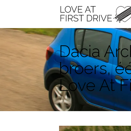
Dacia Arc
broers, éé
Love At Fi