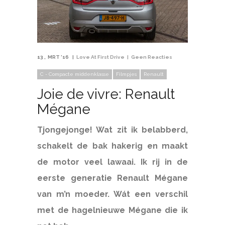
13
MRT '16
Love At First Drive
Geen Reacties
C - Compacte middenklasse
Filmpjes
Renault
Joie de vivre: Renault
Mégane
Tjongejonge! Wat zit ik belabberd,
schakelt de bak hakerig en maakt
de motor veel lawaai. Ik rij in de
eerste generatie Renault Mégane
van m’n moeder. Wát een verschil
met de hagelnieuwe Mégane die ik