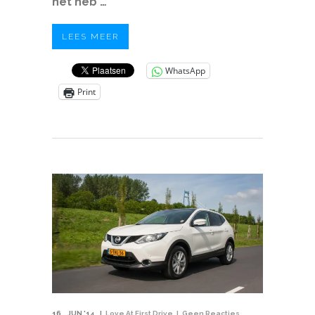
net heb …
LEES MEER
WhatsApp
Print
16
JUN '14
Love At First Drive
Geen Reacties