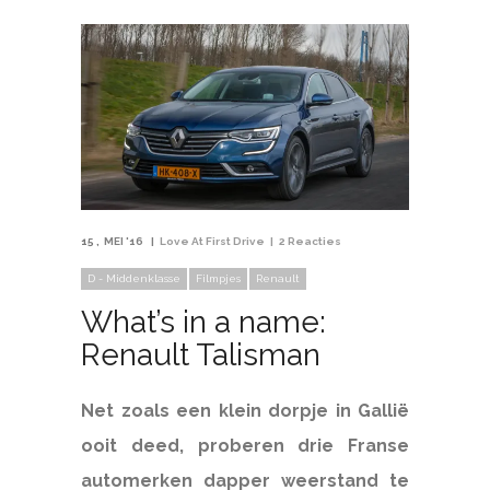
15
MEI '16
Love At First Drive
2 Reacties
D - Middenklasse
Filmpjes
Renault
What’s in a name:
Renault Talisman
Net zoals een klein dorpje in Gallië
ooit deed, proberen drie Franse
automerken dapper weerstand te