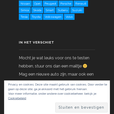
Nissan
Opel
Peugeot
Porsche
Renault
Simca
Skoda
Smart
Subaru
Suzuki
Tesla
Toyota
Volkswagen
Volvo
IN HET VERSCHIET
Mocht je wat leuks voor ons te testen
hebben, stuur ons dan een mailtje
Mag een nieuwe auto zijn, maar ook een
gebruikte!
Privacy en cookies: Deze site maakt gebruik van cookies. Door verder te
gaan op deze site, ga je akkoord met het gebruik hiervan.
Voor meer informatie, onder andere over cookiebeheer, bekijk je:
info@LoveAtFirstDrive.nl
Cookiebeleid