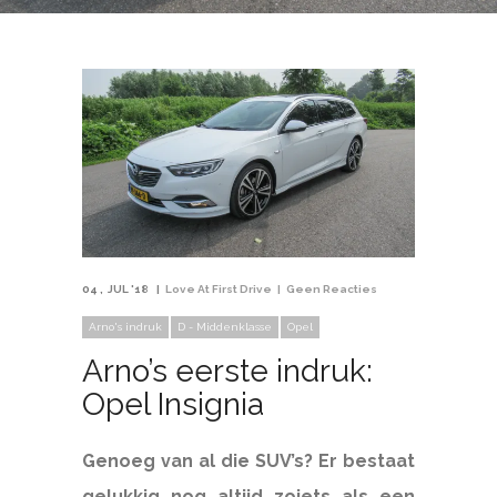
04
JUL '18
Love At First Drive
Geen Reacties
Arno's indruk
D - Middenklasse
Opel
Arno’s eerste indruk:
Opel Insignia
Genoeg van al die SUV’s? Er bestaat
gelukkig nog altijd zoiets als een