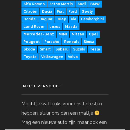
Alfa Romeo
Aston Martin
Audi
BMW
Citroën
Dacia
Fiat
Ford
Geely
Honda
Jaguar
Jeep
Kia
Lamborghini
Land Rover
Lexus
Mazda
Mercedes-Benz
MINI
Nissan
Opel
Peugeot
Porsche
Renault
Simca
Skoda
Smart
Subaru
Suzuki
Tesla
Toyota
Volkswagen
Volvo
IN HET VERSCHIET
Mocht je wat leuks voor ons te testen
hebben, stuur ons dan een mailtje
Mag een nieuwe auto zijn, maar ook een