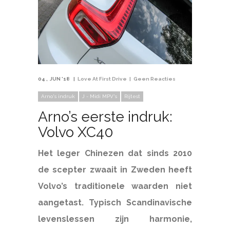
04
JUN '18
Love At First Drive
Geen Reacties
Arno's indruk
J - Midi MPV's
Rijtest
Arno’s eerste indruk:
Volvo XC40
Het leger Chinezen dat sinds 2010
de scepter zwaait in Zweden heeft
Volvo’s traditionele w
aarden niet
aangetast. Typisch Scandinavische
levenslessen zijn harmonie,