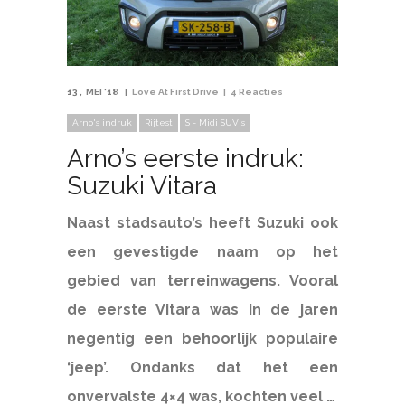
13
MEI '18
Love At First Drive
4 Reacties
Arno's indruk
Rijtest
S - Midi SUV's
Arno’s eerste indruk:
Suzuki Vitara
Naast stadsauto’s heeft Suzuki ook
een gevestigde naam op het
gebied van terreinwagens. Vooral
de eerste Vitara was in de jaren
negentig een behoorlijk populaire
‘jeep’. Ondanks dat het een
onvervalste 4×4 was, kochten veel …