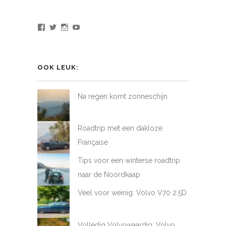
Bekijk
Bekijk
Bekijk
Bekijk
het
het
het
het
profiel
profiel
profiel
profiel
van
van
van
van
LoveAtFirstDrive
@LAFD_NL
loveatfirstdrive
LoveAtFirstDriveNL
op
op
op
op
OOK LEUK:
Facebook
Twitter
Instagram
YouTube
Na regen komt zonneschijn
Roadtrip met een dakloze
Française
Tips voor een winterse roadtrip
naar de Noordkaap
Veel voor weinig: Volvo V70 2.5D
Volledig Volvowaardig: Volvo