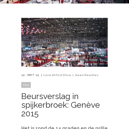
12
MRT '15
Love At First Drive
Geen Reacties
Blog
Beursverslag in
spijkerbroek: Genève
2015
Het is rond de 14 graden en de prille