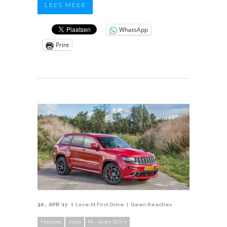
LEES MEER
WhatsApp
Print
30
APR '17
Love At First Drive
Geen Reacties
Filmpjes
Jeep
M - Grote SUV's