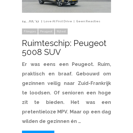
14
JUL '17
Love At First Drive
Geen Reacties
Filmpjes
Peugeot
Rijtest
Ruimteschip: Peugeot
5008 SUV
Er was eens een Peugeot. Ruim,
praktisch en braaf. Gebouwd om
gezinnen veilig naar Zuid-Frankrijk
te loodsen. Of senioren een hoge
zit te bieden. Het was een
pretentieloze MPV. Maar op een dag
wilden de gezinnen én …