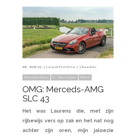
06
AUG '17
Love At First Drive
3 Reacties
Mercedes-Benz
O - Open klasse
Rijtest
OMG: Merceds-AMG
SLC 43
Het was Laurens die, met zijn
rijbewijs vers op zak en het nat nog
achter zijn oren, mijn jaloezie