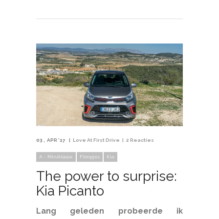
03
APR '17
Love At First Drive
2 Reacties
A - Miniklasse
Filmpjes
Kia
The power to surprise:
Kia Picanto
Lang geleden probeerde ik