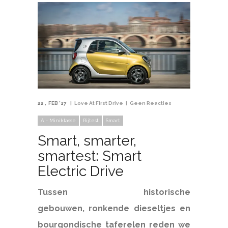
22
FEB '17
Love At First Drive
Geen Reacties
A - Miniklasse
Rijtest
Smart
Smart, smarter,
smartest: Smart
Electric Drive
Tussen historische
gebouwen, ronkende dieseltjes en
bourgondische taferelen reden we