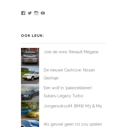
Bekijk
Bekijk
Bekijk
Bekijk
het
het
het
het
profiel
profiel
profiel
profiel
van
van
van
van
LoveAtFirstDrive
@LAFD_NL
loveatfirstdrive
LoveAtFirstDriveNL
op
op
op
op
OOK LEUK:
Facebook
Twitter
Instagram
YouTube
Joie de vivre: Renault Mégane
De nieuwe Cashcow: Nissan
Qashqai
Een wolf in 'pakezelkleren':
Subaru Legacy Turbo
JongensdrooM: BMW M3 & M4
Als gevoel geen rol zou spelen: