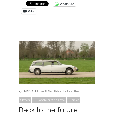
WhatsApp
Print
27
MEI '18
Love At First Drive
2 Reacties
Citroën
E - Hogere middenklasse
Filmpjes
Back to the future: