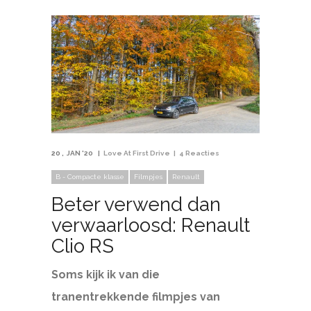
20
JAN '20
Love At First Drive
4 Reacties
B - Compacte klasse
Filmpjes
Renault
Beter verwend dan
verwaarloosd: Renault
Clio RS
Soms kijk ik van die
tranentrekkende filmpjes van