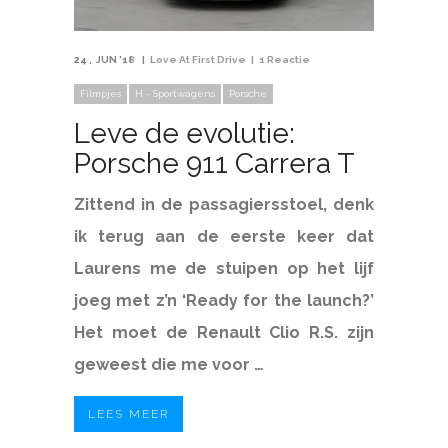
24
JUN '18
Love At First Drive
1 Reactie
Filmpjes
H - Sportwagens
Porsche
Leve de evolutie:
Porsche 911 Carrera T
Zittend in de passagiersstoel, denk
ik terug aan de eerste keer dat
Laurens me de stuipen op het lijf
joeg met z’n ‘Ready for the launch?’
Het moet de Renault Clio R.S. zijn
geweest die me voor …
LEES MEER