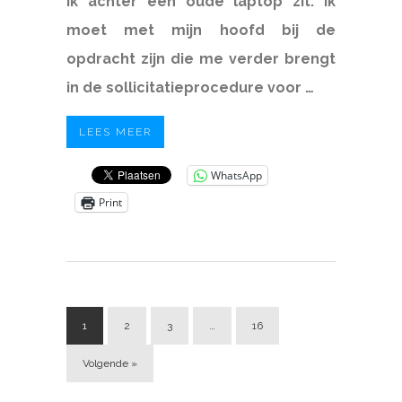
ik achter een oude laptop zit. Ik
moet met mijn hoofd bij de
opdracht zijn die me verder brengt
in de sollicitatieprocedure voor …
LEES MEER
WhatsApp
Print
1
2
3
…
16
Volgende »