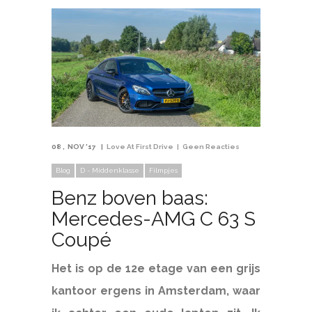
08
NOV '17
Love At First Drive
Geen Reacties
Blog
D - Middenklasse
Filmpjes
Benz boven baas:
Mercedes-AMG C 63 S
Coupé
Het is op de 12e etage van een grijs
kantoor ergens in Amsterdam, waar