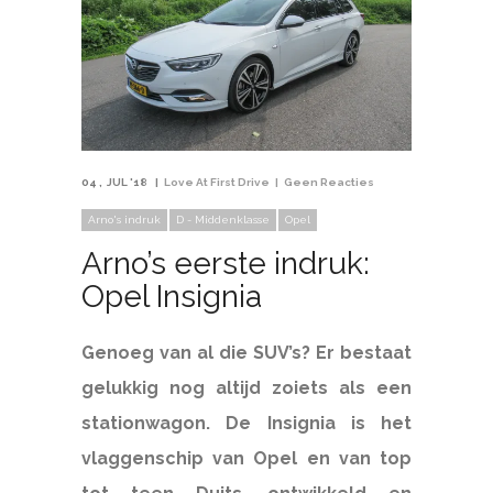
04
JUL '18
Love At First Drive
Geen Reacties
Arno's indruk
D - Middenklasse
Opel
Arno’s eerste indruk:
Opel Insignia
Genoeg van al die SUV’s? Er bestaat
gelukkig nog altijd zoiets als een
stationwagon. De Insignia is het
vlaggenschip van Opel en van top