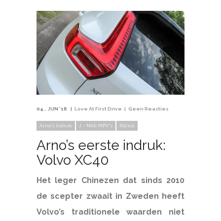
04
JUN '18
Love At First Drive
Geen Reacties
Arno's indruk
J - Midi MPV's
Rijtest
Arno’s eerste indruk:
Volvo XC40
Het leger Chinezen dat sinds 2010
de scepter zwaait in Zweden heeft
Volvo’s traditionele w
aarden niet