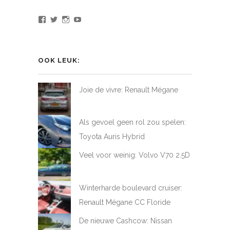
Bekijk
Bekijk
Bekijk
Bekijk
het
het
het
het
profiel
profiel
profiel
profiel
van
van
van
van
LoveAtFirstDrive
@LAFD_NL
loveatfirstdrive
LoveAtFirstDriveNL
op
op
op
op
OOK LEUK:
Facebook
Twitter
Instagram
YouTube
Joie de vivre: Renault Mégane
Als gevoel geen rol zou spelen:
Toyota Auris Hybrid
Veel voor weinig: Volvo V70 2.5D
Winterharde boulevard cruiser:
Renault Mégane CC Floride
De nieuwe Cashcow: Nissan